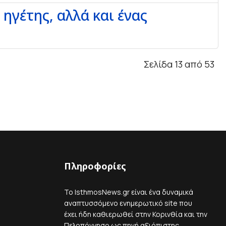
 ηγέτης, αλλά και ένας
Σελίδα 13 από 53
Πληροφορίες
Το IsthmosNews.gr είναι ένα δυναμικά
αναπτυσσόμενο ενημερωτικό site που
έχει ήδη καθιερωθεί στην Κορινθία και την
Πελοπόννησο ως πηγή αξιόπιστης