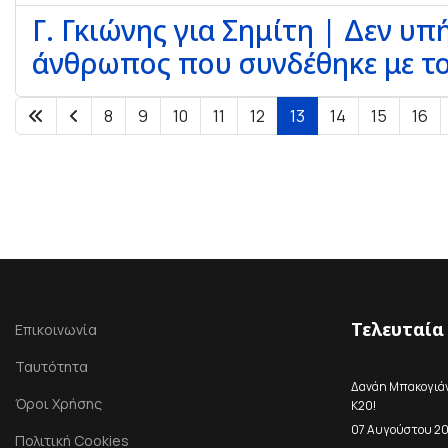
Γ. Γκιώνης για Σημίτη | Δεν υπ
άνθρωπος που συνδέθηκε με το
8
9
10
11
12
13
14
15
16
Τελευταία
Επικοινωνία
Ταυτότητα
Δανάη Μπακογιάνν
Όροι Χρήσης
Κ20!
07 Αυγούστου 2
Πολιτική Cookies