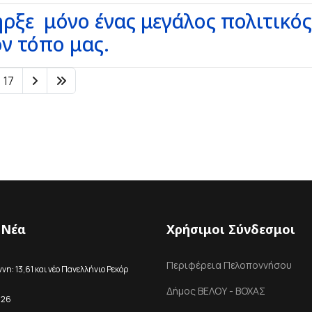
ήρξε μόνο ένας μεγάλος πολιτικός
ν τόπο μας.
17
 Νέα
Χρήσιμοι Σύνδεσμοι
Περιφέρεια Πελοποννήσου
η: 13,61 και νέο Πανελλήνιο Ρεκόρ
Δήμος ΒΕΛΟΥ - ΒΟΧΑΣ
026