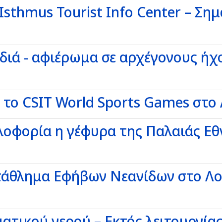
sthmus Tourist Info Center – Ση
διά - αφιέρωμα σε αρχέγονους ήχ
 το CSIT World Sports Games στο
κλοφορία η γέφυρα της Παλαιάς Ε
τάθλημα Εφήβων Νεανίδων στο Λ
ατικού νερού – Εκτός λειτουργία