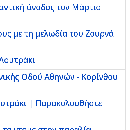
μαντική άνοδος τον Μάρτιο
ους με τη μελωδία του Ζουρνά
 Λουτράκι
θνικής Οδού Αθηνών - Κορίνθου
ουτράκι | Παρακολουθήστε
ς τα ντους στην παραλία