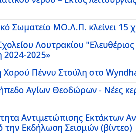
ό Σωματείο ΜΟ.Λ.Π. κλείνει 15 χρ
χολείου Λουτρακίου "Ελευθέριος Κ
 2024-2025»
 Χορού Πέννυ Στούλη στο Wyndha
 γήπεδο Αγίων Θεοδώρων - Νέες κε
μότητα Αντιμετώπισης Εκτάκτων Α
ό την Εκδήλωση Σεισμών (βίντεο)