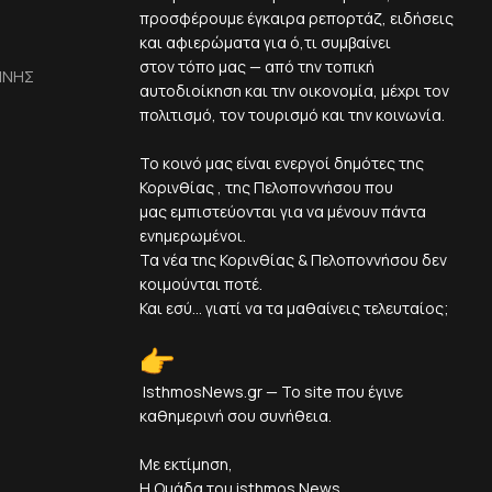
προσφέρουμε έγκαιρα ρεπορτάζ, ειδήσεις
και αφιερώματα για ό,τι συμβαίνει
στον τόπο μας — από την τοπική
ΙΝΗΣ
αυτοδιοίκηση και την οικονομία, μέχρι τον
πολιτισμό, τον τουρισμό και την κοινωνία.
Το κοινό μας είναι ενεργοί δημότες της
Κορινθίας , της Πελοποννήσου που
μας εμπιστεύονται για να μένουν πάντα
ενημερωμένοι.
Τα νέα της Κορινθίας & Πελοποννήσου δεν
κοιμούνται ποτέ.
Και εσύ... γιατί να τα μαθαίνεις τελευταίος;
IsthmosNews.gr — Το site που έγινε
καθημερινή σου συνήθεια.
Με εκτίμηση,
Η Ομάδα του isthmos News