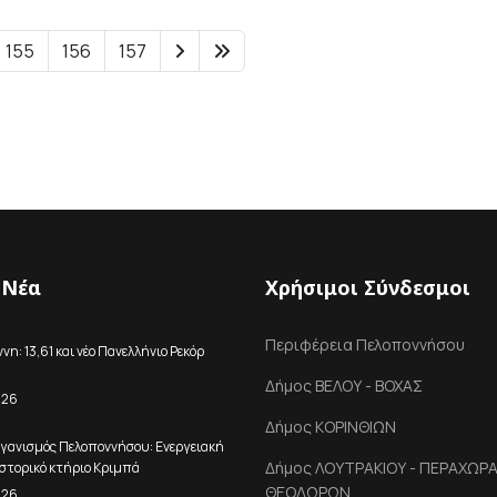
155
156
157
 Νέα
Χρήσιμοι Σύνδεσμοι
Περιφέρεια Πελοποννήσου
η: 13,61 και νέο Πανελλήνιο Ρεκόρ
Δήμος ΒΕΛΟΥ - ΒΟΧΑΣ
026
Δήμος ΚΟΡΙΝΘΙΩΝ
γανισμός Πελοποννήσου: Ενεργειακή
Δήμος ΛΟΥΤΡΑΚΙΟΥ - ΠΕΡΑΧΩΡΑΣ
στορικό κτήριο Κριμπά
ΘΕΟΔΩΡΩΝ
026