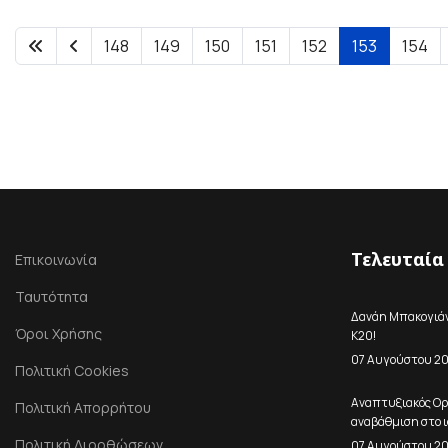
148
149
150
151
152
153
154
Τελευταία
Επικοινωνία
Ταυτότητα
Δανάη Μπακογιάνν
Όροι Χρήσης
Κ20!
07 Αυγούστου 2
Πολιτική Cookies
Αναπτυξιακός Ορ
Πολιτική Απορρήτου
αναβάθμιση στο ι
Πολιτική Διορθώσεων
07 Αυγούστου 2