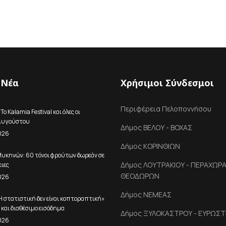
 Νέα
Χρήσιμοι Σύνδεσμοι
Περιφέρεια Πελοποννήσου
ο Kalamia Festival και όλες οι
 Αυγούστου
Δήμος ΒΕΛΟΥ - ΒΟΧΑΣ
026
Δήμος ΚΟΡΙΝΘΙΩΝ
Μυκηνών: 60 τόνοι φρούτων δωρεάν σε
Δήμος ΛΟΥΤΡΑΚΙΟΥ - ΠΕΡΑΧΩΡΑΣ
ειες
ΘΕΟΔΩΡΩΝ
026
Δήμος ΝΕΜΕΑΣ
Η στατιστική δεν είναι κοπτοραπτική»
Α και διαθέσιμο εισόδημα
Δήμος ΞΥΛΟΚΑΣΤΡΟΥ - ΕΥΡΩΣΤ
026