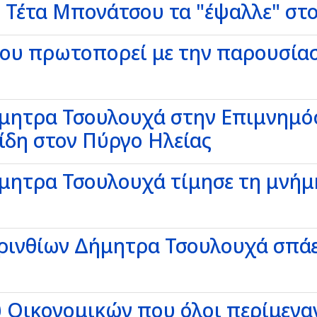
 Τέτα Μπονάτσου τα "έψαλλε" στ
ου πρωτοπορεί με την παρουσίασ
μητρα Τσουλουχά στην Επιμνημόσ
ίδη στον Πύργο Ηλείας
ητρα Τσουλουχά τίμησε τη μνήμη
ρινθίων Δήμητρα Τσουλουχά σπάει
 Οικονομικών που όλοι περίμενα