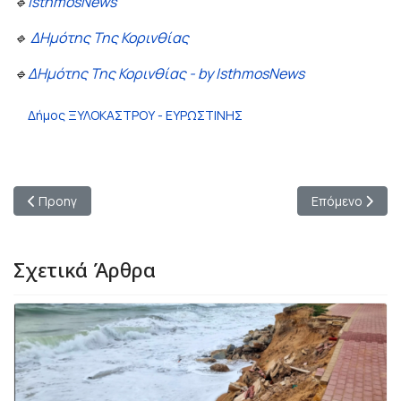
🔹
IsthmosNews
🔹
ΔΗμότης Της Κορινθίας
🔹
ΔΗμότης Της Κορινθίας - by IsthmosNews
Δήμος ΞΥΛΟΚΑΣΤΡΟΥ - ΕΥΡΩΣΤΙΝΗΣ
Προηγούμενο άρθρο: Το Δημοτικό Σχολείο Ισθμίας στην πρώτη
Επόμενο άρθρο
Προηγ
Επόμενο
Σχετικά Άρθρα