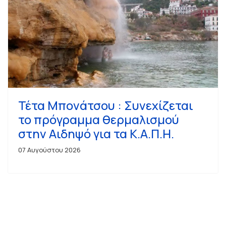
Τέτα Μπονάτσου : Συνεχίζεται
το πρόγραμμα θερμαλισμού
στην Αιδηψό για τα Κ.Α.Π.Η.
07 Αυγούστου 2026