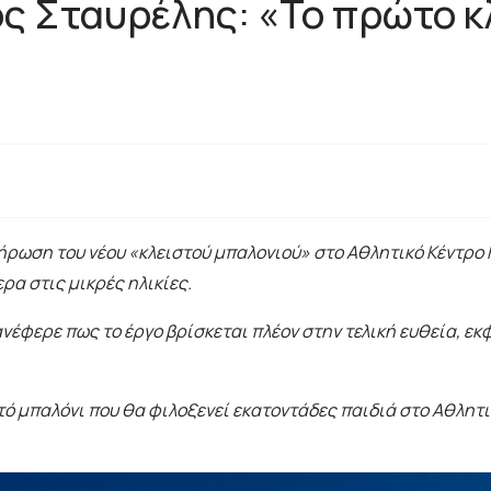
 Σταυρέλης: «Το πρώτο κλ
ρωση του νέου «κλειστού μπαλονιού» στο Αθλητικό Κέντρο 
ρα στις μικρές ηλικίες.
νέφερε πως το έργο βρίσκεται πλέον στην τελική ευθεία, ε
τό μπαλόνι που θα φιλοξενεί εκατοντάδες παιδιά στο Αθλητι