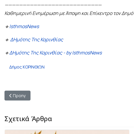
———————————————————————————
Καθημερινή Ενημέρωση με Άποψη και Επίκεντρο τον Δημό
🔹
IsthmosNews
🔹
ΔΗμότης Της Κορινθίας
🔹
ΔΗμότης Της Κορινθίας - by IsthmosNews
Δήμος ΚΟΡΙΝΘΙΩΝ
Προηγούμενο άρθρο: Σύσκεψη στο Υπουργείο Αγροτικής Ανάπτυ
Προηγ
Σχετικά Άρθρα