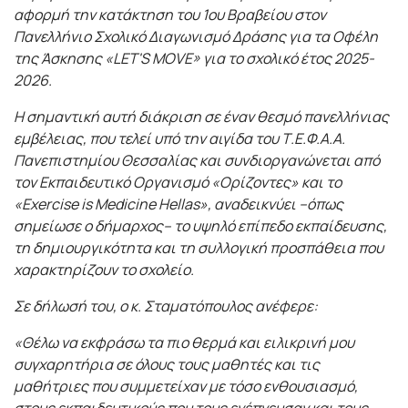
αφορμή την κατάκτηση του 1ου Βραβείου στον
Πανελλήνιο Σχολικό Διαγωνισμό Δράσης για τα Οφέλη
της Άσκησης «LET'S MOVE» για το σχολικό έτος 2025-
2026.
Η σημαντική αυτή διάκριση σε έναν θεσμό πανελλήνιας
εμβέλειας, που τελεί υπό την αιγίδα του Τ.Ε.Φ.Α.Α.
Πανεπιστημίου Θεσσαλίας και συνδιοργανώνεται από
τον Εκπαιδευτικό Οργανισμό «Ορίζοντες» και το
«Exercise is Medicine Hellas», αναδεικνύει –όπως
σημείωσε ο δήμαρχος– το υψηλό επίπεδο εκπαίδευσης,
τη δημιουργικότητα και τη συλλογική προσπάθεια που
χαρακτηρίζουν το σχολείο.
Σε δήλωσή του, ο κ. Σταματόπουλος ανέφερε:
«Θέλω να εκφράσω τα πιο θερμά και ειλικρινή μου
συγχαρητήρια σε όλους τους μαθητές και τις
μαθήτριες που συμμετείχαν με τόσο ενθουσιασμό,