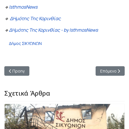
🔹
IsthmosNews
🔹
ΔΗμότης Της Κορινθίας
🔹
ΔΗμότης Της Κορινθίας - by IsthmosNews
Δήμος ΣΙΚΥΩΝΩΝ
Προηγούμενο άρθρο: «Μαθήματα βυθού» στο Λουτράκι: Μαθητέ
Επόμενο άρθρο:
Προηγ
Επόμενο
Σχετικά Άρθρα