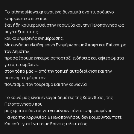
Το IsthmosNews.gr είναι ένα δυναμικά αναπτυσσόμενο
ενημερωτικό site που
έχει ήδη καθιερωθεί στην Κορινθία και την Πελοπόννησο ως
πηγή αξιόπιστης
και καθημερινής ενημέρωσης.
Με σύνθημα «Καθημερινή Ενημέρωση με Άποψη και Επίκεντρο
τον Δημότη»,
προσφέρουμε έγκαιρα ρεπορτάζ, ειδήσεις και αφιερώματα
για ό,τι συμβαίνει
στον τόπο μας — από την τοπική αυτοδιοίκηση και την
οικονομία, μέχρι τον
πολιτισμό, τον τουρισμό και την κοινωνία.
Το κοινό μας είναι ενεργοί δημότες της Κορινθίας , της
Πελοποννήσου που
μας εμπιστεύονται για να μένουν πάντα ενημερωμένοι.
Τα νέα της Κορινθίας & Πελοποννήσου δεν κοιμούνται ποτέ.
Και εσύ... γιατί να τα μαθαίνεις τελευταίος;