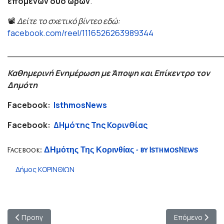
επόμενων δύο ωρών
.
📽️
Δείτε το σχετικό βίντεο εδώ:
facebook.com/reel/1116526263989344
_______________________________________
Καθημερινή Ενημέρωση με Άποψη και Επίκεντρο τον
Δημότη
Facebook:
IsthmosNews
Facebook:
ΔΗμότης Της Κορινθίας
Facebook:
ΔΗμότης Της Κορινθίας - by IsthmosNews
Δήμος ΚΟΡΙΝΘΙΩΝ
Προηγούμενο άρθρο: Δήμος Ξυλοκάστρου – Ευρωστίνης: Ανακο
Επόμενο άρθρο
Προηγ
Επόμενο