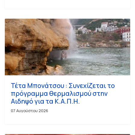
Τέτα Μπονάτσου : Συνεχίζεται το
πρόγραμμα θερμαλισμού στην
Αιδηψό για τα Κ.Α.Π.Η.
07 Αυγούστου 2026