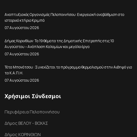
Αναπτυξιακός Οργανισμός Πελοποννήσου: Ενεργειακή αναβάθμιση στο
ιστορικό κτήριο Κριμπά
07 Αυγούστου 2026
Δήμος Κορινθίων: Τα 19 θέματα της Δημοτικής Επιτροπής στις 10
Αυγούστου – Ανάπλαση Καλαμίων και μεγάλα έργα
07 Αυγούστου 2026
Τέτα Μπονάτσου : Συνεχίζεται το πρόγραμμα θερμαλισμού στην Αιδηψό για
τα Κ.Α.Π.Η.
07 Αυγούστου 2026
Χρήσιμοι Σύνδεσμοι
Περιφέρεια Πελοποννήσου
Δήμος ΒΕΛΟΥ - ΒΟΧΑΣ
Δήμος ΚΟΡΙΝΘΙΩΝ