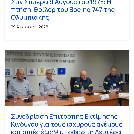
Σαν Σήμερα 9 Αυγούστου 1978: Η
πτήση-θρίλερ του Boeing 747 της
Ολυμπιακής
09 Αυγούστου 2026
Συνεδρίαση Επιτροπής Εκτίμησης
Κινδύνου για τους ισχυρούς ανέμους
και ριπές έως 9 μποφόρ τη Δευτέρα