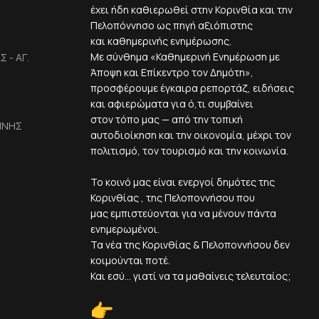
έχει ήδη καθιερωθεί στην Κορινθία και την
Πελοπόννησο ως πηγή αξιόπιστης
και καθημερινής ενημέρωσης.
Με σύνθημα «Καθημερινή Ενημέρωση με
 - ΑΓ.
Άποψη και Επίκεντρο τον Δημότη»,
προσφέρουμε έγκαιρα ρεπορτάζ, ειδήσεις
και αφιερώματα για ό,τι συμβαίνει
στον τόπο μας — από την τοπική
ΙΝΗΣ
αυτοδιοίκηση και την οικονομία, μέχρι τον
πολιτισμό, τον τουρισμό και την κοινωνία.
Το κοινό μας είναι ενεργοί δημότες της
Κορινθίας , της Πελοποννήσου που
μας εμπιστεύονται για να μένουν πάντα
ενημερωμένοι.
Τα νέα της Κορινθίας & Πελοποννήσου δεν
κοιμούνται ποτέ.
Και εσύ... γιατί να τα μαθαίνεις τελευταίος;