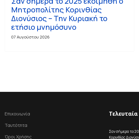
Σαν σήμερα το 2025 εκοιμήθη ο
Μητροπολίτης Κορινθίας
Διονύσιος – Την Κυριακή το
ετήσιο μνημόσυνο
07 Αυγούστου 2026
Τελευταία
Επικοινωνία
Ταυτότητα
Σαν σήμερα το 2
Όροι Χρήσης
Κορινθίας Διονύσι