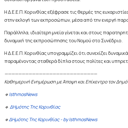
Η Δ.Ε.Ε.Π. Κορινθίας εξέφρασε τις θερμές της ευχαριστί
στην εκλογή των εκπροσώπων, μέσα από την ενεργή παρο
Παράλληλα, ιδιαίτερη μνεία γίνεται και στους παρατηρη
δυναμική της εκπροσώπησης του Νομού στο Συνέδριο.
Η Δ.Ε.Ε.Π. Κορινθίας υπογραμμίζει ότι συνεχίζει δυναμι
παραμένοντας σταθερά δίπλα στους πολίτες και υπηρετών
———————————————————————————
Καθημερινή Ενημέρωση με Άποψη και Επίκεντρο τον Δημό
🔹
IsthmosNews
🔹
ΔΗμότης Της Κορινθίας
🔹
ΔΗμότης Της Κορινθίας - by IsthmosNews