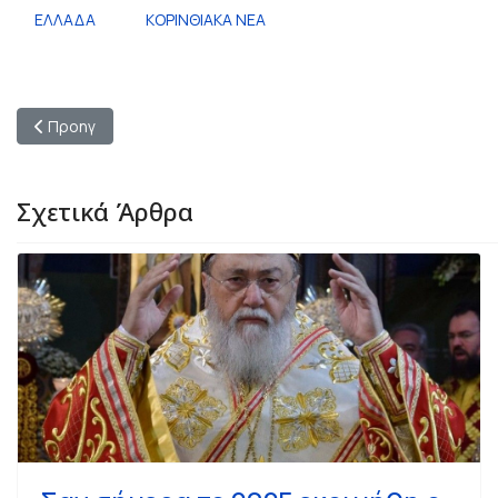
ΕΛΛΑΔΑ
ΚΟΡΙΝΘΙΑΚΑ ΝΕΑ
Προηγούμενο άρθρο: Διεθνής Ημέρα Μουσείων: Σημαντική δ
Προηγ
Σχετικά Άρθρα