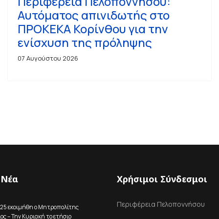
Περιφέρεια Πελοποννήσου:
Αυτόματος απινιδωτής στο
ΠΡΟΚΕΚΑ Κορίνθου για την
ενίσχυση της πρόληψης
07 Αυγούστου 2026
 Νέα
Χρήσιμοι Σύνδεσμοι
Περιφέρεια Πελοποννήσου
025 εκοιμήθη ο Μητροπολίτης
ος – Την Κυριακή το ετήσιο