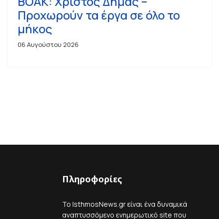
ΒΟΑΚ: Χρίστος Δήμας –
Προχωρούν τα έργα σε όλο το
μήκος
06 Αυγούστου 2026
Πληροφορίες
Το IsthmosNews.gr είναι ένα δυναμικά
αναπτυσσόμενο ενημερωτικό site που