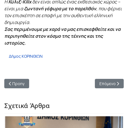
Η
Κύλιξ-Kilix
δεν είναι απλώς ένας εκθεσιακός χώρος –
είναι μια
ζωντανή γέφυρα με το παρελθόν
, που φέρνει
τον επισκέπτη σε επαφή με την αυθεντική ελληνική
δημιουργία.
Σας περιμένουμε με χαρά να μας επισκεφθείτε και να
περιηγηθείτε στον κόσμο της τέχνης και της
ιστορίας.
Δήμος ΚΟΡΙΝΘΙΩΝ
Προηγούμενο άρθρο: Απόψε στον Άγιο Βασίλειο: Μια μαγική μο
Επόμενο άρθρο
Προηγ
Επόμενο
Σχετικά Άρθρα