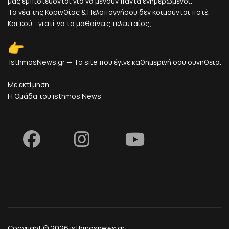
μας εμπιστεύονται για να μένουν πάντα ενημερωμένοι.
Τα νέα της Κορινθίας & Πελοποννήσου δεν κοιμούνται ποτέ.
Και εσύ... γιατί να τα μαθαίνεις τελευταίος;
IsthmosNews.gr — Το site που έγινε καθημερινή σου συνήθεια.
Με εκτίμηση,
Η Ομάδα του isthmos News
Copyright © 2026 isthmosnews.gr