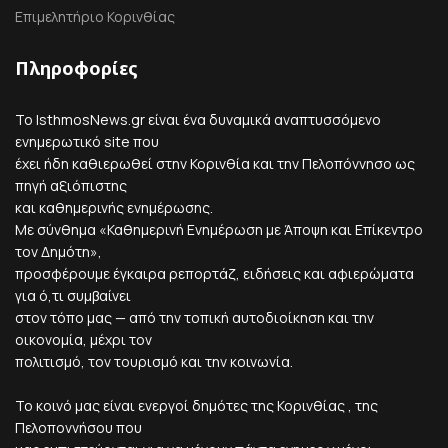
Επιμελητήριο Κορινθίας
Πληροφορίες
Το IsthmosNews.gr είναι ένα δυναμικά αναπτυσσόμενο
ενημερωτικό site που
έχει ήδη καθιερωθεί στην Κορινθία και την Πελοπόννησο ως
πηγή αξιόπιστης
και καθημερινής ενημέρωσης.
Με σύνθημα «Καθημερινή Ενημέρωση με Άποψη και Επίκεντρο
τον Δημότη»,
προσφέρουμε έγκαιρα ρεπορτάζ, ειδήσεις και αφιερώματα
για ό,τι συμβαίνει
στον τόπο μας — από την τοπική αυτοδιοίκηση και την
οικονομία, μέχρι τον
πολιτισμό, τον τουρισμό και την κοινωνία.
Το κοινό μας είναι ενεργοί δημότες της Κορινθίας , της
Πελοποννήσου που