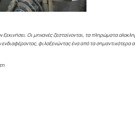
έον ξεκινήσει. Οι μηχανές ζεσταίνονται, τα πληρώματα ολοκλ
υ ενδιαφέροντος, φιλοξενώντας ένα από τα σημαντικότερα α
τη