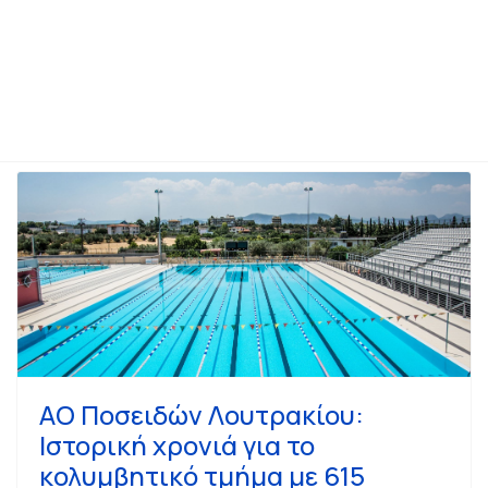
ετοχή στην εκδήλωση με τη Σοφία Βόσσου και την ΗΧΟΡΡΟΗ στο Περ
ΑΟ Ποσειδών Λουτρακίου:
Ιστορική χρονιά για το
κολυμβητικό τμήμα με 615