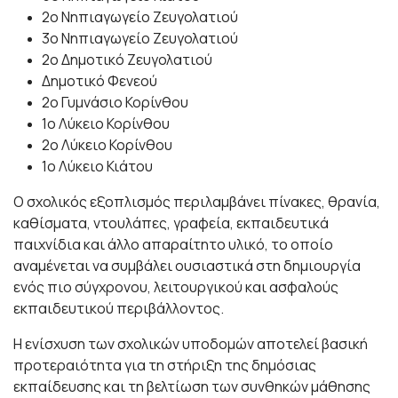
2ο Νηπιαγωγείο Ζευγολατιού
3ο Νηπιαγωγείο Ζευγολατιού
2ο Δημοτικό Ζευγολατιού
Δημοτικό Φενεού
2ο Γυμνάσιο Κορίνθου
1ο Λύκειο Κορίνθου
2ο Λύκειο Κορίνθου
1ο Λύκειο Κιάτου
Ο σχολικός εξοπλισμός περιλαμβάνει πίνακες, θρανία,
καθίσματα, ντουλάπες, γραφεία, εκπαιδευτικά
παιχνίδια και άλλο απαραίτητο υλικό, το οποίο
αναμένεται να συμβάλει ουσιαστικά στη δημιουργία
ενός πιο σύγχρονου, λειτουργικού και ασφαλούς
εκπαιδευτικού περιβάλλοντος.
Η ενίσχυση των σχολικών υποδομών αποτελεί βασική
προτεραιότητα για τη στήριξη της δημόσιας
εκπαίδευσης και τη βελτίωση των συνθηκών μάθησης