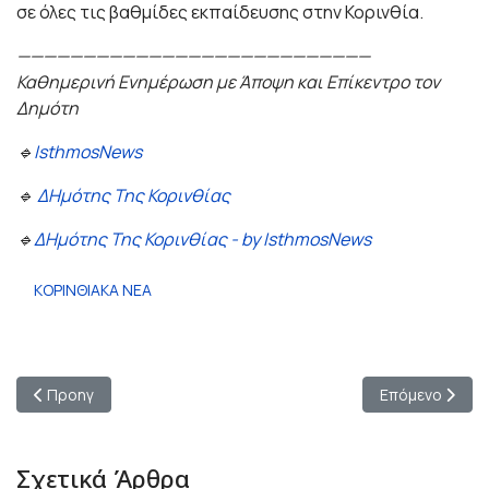
σε όλες τις βαθμίδες εκπαίδευσης στην Κορινθία.
———————————————————————————
Καθημερινή Ενημέρωση με Άποψη και Επίκεντρο τον
Δημότη
🔹
IsthmosNews
🔹
ΔΗμότης Της Κορινθίας
🔹
ΔΗμότης Της Κορινθίας - by IsthmosNews
ΚΟΡΙΝΘΙΑΚΑ ΝΕΑ
Προηγούμενο άρθρο: Κορινθία: Εκλογή εκπροσώπων στο 16ο Σ
Επόμενο άρθρο
Προηγ
Επόμενο
Σχετικά Άρθρα