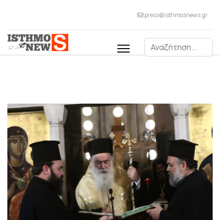
press@isthmosnews.gr
Αναζήτηση