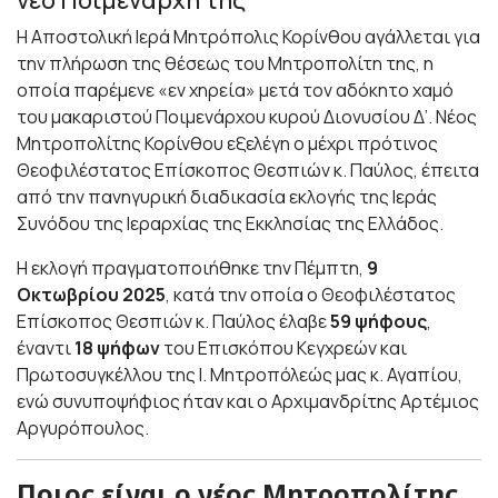
Η Αποστολική Ιερά Μητρόπολις Κορίνθου αγάλλεται για
την πλήρωση της θέσεως του Μητροπολίτη της, η
οποία παρέμενε «εν χηρεία» μετά τον αδόκητο χαμό
του μακαριστού Ποιμενάρχου κυρού Διονυσίου Δ’. Νέος
Μητροπολίτης Κορίνθου εξελέγη ο μέχρι πρότινος
Θεοφιλέστατος Επίσκοπος Θεσπιών κ. Παύλος, έπειτα
από την πανηγυρική διαδικασία εκλογής της Ιεράς
Συνόδου της Ιεραρχίας της Εκκλησίας της Ελλάδος.
Η εκλογή πραγματοποιήθηκε την Πέμπτη,
9
Οκτωβρίου 2025
, κατά την οποία ο Θεοφιλέστατος
Επίσκοπος Θεσπιών κ. Παύλος έλαβε
59 ψήφους
,
έναντι
18 ψήφων
του Επισκόπου Κεγχρεών και
Πρωτοσυγκέλλου της Ι. Μητροπόλεώς μας κ. Αγαπίου,
ενώ συνυποψήφιος ήταν και ο Αρχιμανδρίτης Αρτέμιος
Αργυρόπουλος.
Ποιος είναι ο νέος Μητροπολίτης