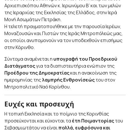
Αρχιεπισκόπου Αθηνών κ. Ιερωνύμου Β’ και των μελών
της Ιεραρχίας της Εκκλησίας της Ελλάδος, στην Ιερά
Μονή Ασωμάτων Πετράκη.
Η τελετή πραγματοποιήθηκε με την παρουσία Ιερέων,
Μοναζουσών και Πιστών της Ιεράς Μητροπόλεώς μας,
οι οποίοι ανυπομονούν να τον υποδεχθούν επισήμως
στην Κόρινθο.
Σύντομα αναμένεται η
υπογραφή του Προεδρικού
Διατάγματος
για τα διαπιστευτήρια ενώπιον της
Προέδρου της Δημοκρατίας
και η ανακοίνωση της
ημερομηνίας της
λαμπρής Ενθρονίσεώς
του στον
Μητροπολιτικό Ναό Κορίνθου.
Ευχές και προσευχή
Η τοπική Εκκλησία και το ποίμνιο της Κορινθίας
προσεύχονται και εύχονται τα
έτη Ποιμαντορίας
του
Σεβασμιωτάτου να είναι
πολλά, ευφρόσυνα και