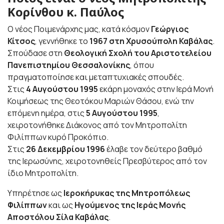
Κορίνθου κ. Παύλος
Ο νέος Ποιμενάρχης μας, κατά κόσμον
Γεώργιος
Κίτσος
, γεννήθηκε το
1967 στη Χρυσούπολη Καβάλας
.
Σπούδασε στη
Θεολογική Σχολή του Αριστοτελείου
Πανεπιστημίου Θεσσαλονίκης
, όπου
πραγματοποίησε και μεταπτυχιακές σπουδές.
Στις
4 Αυγούστου 1995
εκάρη μοναχός στην Ιερά Μονή
Κοιμήσεως της Θεοτόκου Μαριών Θάσου, ενώ την
επόμενη ημέρα, στις
5 Αυγούστου 1995
,
χειροτονήθηκε Διάκονος από τον Μητροπολίτη
Φιλίππων κυρό Προκόπιο.
Στις
26 Δεκεμβρίου 1996
έλαβε τον δεύτερο βαθμό
της Ιερωσύνης, χειροτονηθείς Πρεσβύτερος από τον
ίδιο Μητροπολίτη.
Υπηρέτησε ως
Ιεροκήρυκας της Μητροπόλεως
Φιλίππων
και ως
Ηγούμενος της Ιεράς Μονής
Αποστόλου Σίλα Καβάλας
.