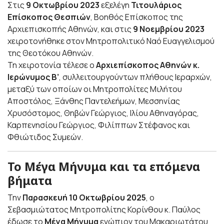
Στις
9 Οκτωβρίου 2023
εξελέγη
Τιτουλάριος
Επίσκοπος Θεσπιών
, Βοηθός Επίσκοπος της
Αρχιεπισκοπής Αθηνών, και στις
9 Νοεμβρίου 2023
χειροτονήθηκε στον Μητροπολιτικό Ναό Ευαγγελισμού
της Θεοτόκου Αθηνών.
Τη χειροτονία τέλεσε ο
Αρχιεπίσκοπος Αθηνών κ.
Ιερώνυμος Β’
, συλλειτουργούντων πλήθους Ιεραρχών,
μεταξύ των οποίων οι Μητροπολίτες Μιλήτου
Αποστόλος, Ξάνθης Παντελεήμων, Μεσσηνίας
Χρυσόστομος, Θηβών Γεώργιος, Ιλίου Αθηναγόρας,
Καρπενησίου Γεώργιος, Φιλίππων Στέφανος και
Φθιώτιδος Συμεών.
Το Μέγα Μήνυμα και τα επόμενα
βήματα
Την
Παρασκευή 10 Οκτωβρίου 2025
, ο
Σεβασμιώτατος Μητροπολίτης Κορίνθου κ. Παύλος
έδωσε το
Μέγα Μήνυμα
ενώπιον του Μακαριωτάτου