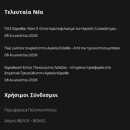
Τελευταία Νέα
ΠΑΣ Κόρινθος: Νίκη 3-0 στο πρώτο φιλικό με τον Ηρακλή Ξυλοκάστρου
08 Αυγούστου 2026
Πώς γινόταν το κρασί στην Αρχαία Ελλάδα – Από τον τρύγο στο συμπόσιο
08 Αυγούστου 2026
Κορινθιακή Εστία :Παναγιώτης Λάλεζας – 40 χρόνια προσφοράς στο
Δημοτικό Τραγούδι στην Αρχαία Κόρινθο
08 Αυγούστου 2026
Χρήσιμοι Σύνδεσμοι
Περιφέρεια Πελοποννήσου
Δήμος ΒΕΛΟΥ - ΒΟΧΑΣ