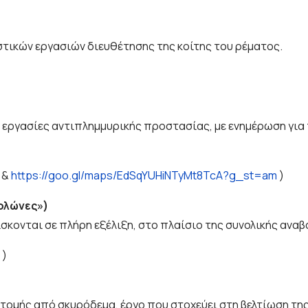
ικών εργασιών διευθέτησης της κοίτης του ρέματος.
ργασίες αντιπλημμυρικής προστασίας, με ενημέρωση για τ
&
https://goo.gl/maps/EdSqYUHiNTyMt8TcA?g_st=am
)
Κολώνες»)
σκονται σε πλήρη εξέλιξη, στο πλαίσιο της συνολικής ανα
)
ομής από σκυρόδεμα, έργο που στοχεύει στη βελτίωση της