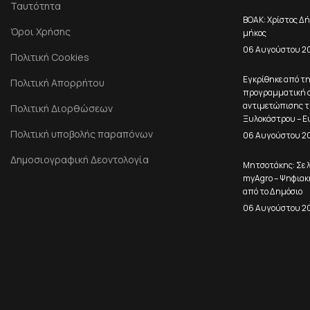
Ταυτότητα
ΒΟΑΚ: Χρίστος Δή
Όροι Χρήσης
μήκος
06 Αυγούστου 2
Πολιτική Cookies
Εγκρίθηκε από τ
Πολιτική Απορρήτου
προγραμματική σ
αντιμετώπισης τ
Πολιτική Διορθώσεων
Ξυλοκάστρου – Ε
Πολιτική υποβολής παραπόνων
06 Αυγούστου 2
Δημοσιογραφική Δεοντολογία
Μητσοτάκης: Σε λ
myAgro – Ψηφιακ
από το Δημόσιο
06 Αυγούστου 2