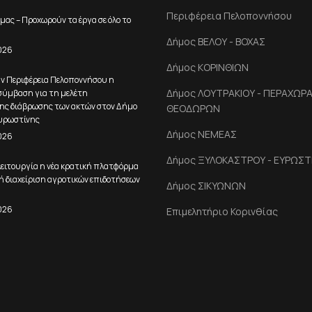
Περιφέρεια Πελοποννήσου
μας – Προχωρούν τα έργα σε όλο το
Δήμος ΒΕΛΟΥ - ΒΟΧΑΣ
026
Δήμος ΚΟΡΙΝΘΙΩΝ
ην Περιφέρεια Πελοποννήσου η
Δήμος ΛΟΥΤΡΑΚΙΟΥ - ΠΕΡΑΧΩΡΑΣ
ύμβαση για τη μελέτη
ης διάβρωσης των ακτών στον Δήμο
ΘΕΟΔΩΡΩΝ
υρωστίνης
Δήμος ΝΕΜΕΑΣ
026
Δήμος ΞΥΛΟΚΑΣΤΡΟΥ - ΕΥΡΩΣΤ
ειτουργία η νέα κρατική πλατφόρμα
ή διαχείριση αγροτικών επιδοτήσεων
Δήμος ΣΙΚΥΩΝΩΝ
026
Επιμελητήριο Κορινθίας