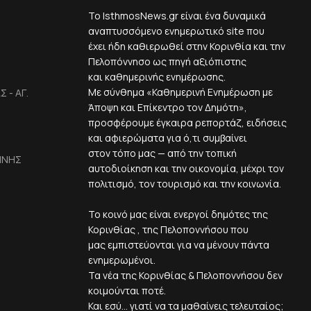
Το IsthmosNews.gr είναι ένα δυναμικά
αναπτυσσόμενο ενημερωτικό site που
έχει ήδη καθιερωθεί στην Κορινθία και την
Πελοπόννησο ως πηγή αξιόπιστης
και καθημερινής ενημέρωσης.
Με σύνθημα «Καθημερινή Ενημέρωση με
 - ΑΓ.
Άποψη και Επίκεντρο τον Δημότη»,
προσφέρουμε έγκαιρα ρεπορτάζ, ειδήσεις
και αφιερώματα για ό,τι συμβαίνει
στον τόπο μας — από την τοπική
ΙΝΗΣ
αυτοδιοίκηση και την οικονομία, μέχρι τον
πολιτισμό, τον τουρισμό και την κοινωνία.
Το κοινό μας είναι ενεργοί δημότες της
Κορινθίας , της Πελοποννήσου που
μας εμπιστεύονται για να μένουν πάντα
ενημερωμένοι.
Τα νέα της Κορινθίας & Πελοποννήσου δεν
κοιμούνται ποτέ.
Και εσύ... γιατί να τα μαθαίνεις τελευταίος;