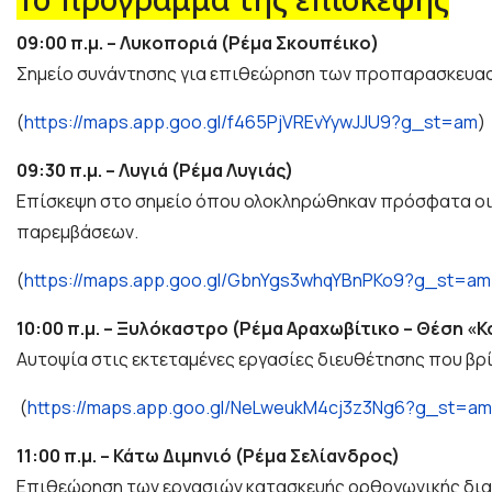
09:00 π.μ. – Λυκοποριά (Ρέμα Σκουπέικο)
Σημείο συνάντησης για επιθεώρηση των προπαρασκευαστ
(
https://maps.app.goo.gl/f465PjVREvYywJJU9?g_st=am
)
09:30 π.μ. – Λυγιά (Ρέμα Λυγιάς)
Επίσκεψη στο σημείο όπου ολοκληρώθηκαν πρόσφατα οι ε
παρεμβάσεων.
(
https://maps.app.goo.gl/GbnYgs3whqYBnPKo9?g_st=am
10:00 π.μ. – Ξυλόκαστρο (Ρέμα Αραχωβίτικο – Θέση «
Αυτοψία στις εκτεταμένες εργασίες διευθέτησης που βρί
(
https://maps.app.goo.gl/NeLweukM4cj3z3Ng6?g_st=am
11:00 π.μ. – Κάτω Διμηνιό (Ρέμα Σελίανδρος)
Επιθεώρηση των εργασιών κατασκευής ορθογωνικής διατ