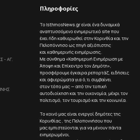
Πληροφορίες
Το IsthmosNews.gr είναι ένα δυναμικά
αναπτυσσόμενο ενημερωτικό site που
έχει ήδη καθιερωθεί στην Κορινθία και την
Πελοπόννησο ως πηγή αξιόπιστης
και καθημερινής ενημέρωσης.
Με σύνθημα «Καθημερινή Ενημέρωση με
 - ΑΓ.
Άποψη και Επίκεντρο τον Δημότη»,
προσφέρουμε έγκαιρα ρεπορτάζ, ειδήσεις
και αφιερώματα για ό,τι συμβαίνει
στον τόπο μας — από την τοπική
ΙΝΗΣ
αυτοδιοίκηση και την οικονομία, μέχρι τον
πολιτισμό, τον τουρισμό και την κοινωνία.
Το κοινό μας είναι ενεργοί δημότες της
Κορινθίας , της Πελοποννήσου που
μας εμπιστεύονται για να μένουν πάντα
ενημερωμένοι.