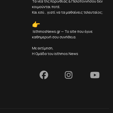
Τα νέα της Κορινθίας & Πελοποννήσου δεν
κοιμούνται ποτέ.
Και εσύ... γιατί να τα μαθαίνεις τελευταίος;
IsthmosNews.gr — Το site που έγινε
καθημερινή σου συνήθεια.
Με εκτίμηση,
Η Ομάδα του isthmos News