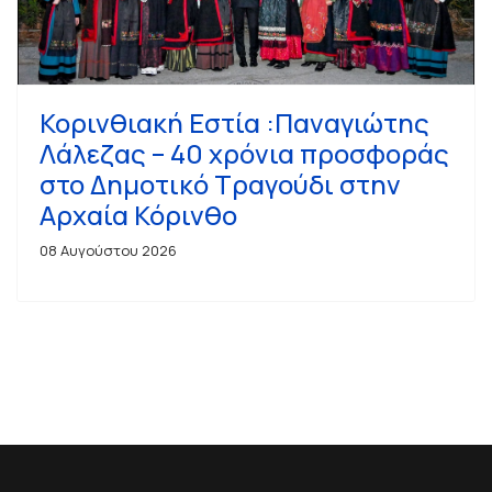
Κορινθιακή Εστία :Παναγιώτης
Λάλεζας – 40 χρόνια προσφοράς
στο Δημοτικό Τραγούδι στην
Αρχαία Κόρινθο
08 Αυγούστου 2026