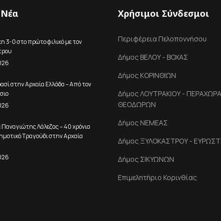
 Νέα
Χρήσιμοι Σύνδεσμοι
Περιφέρεια Πελοποννήσου
κη 3-0 στο πρώτο φιλικό με τον
τρου
Δήμος ΒΕΛΟΥ - ΒΟΧΑΣ
026
Δήμος ΚΟΡΙΝΘΙΩΝ
ρασί στην Αρχαία Ελλάδα – Από τον
Δήμος ΛΟΥΤΡΑΚΙΟΥ - ΠΕΡΑΧΩΡΑΣ
σιο
ΘΕΟΔΩΡΩΝ
026
Δήμος ΝΕΜΕΑΣ
 :Παναγιώτης Λάλεζας – 40 χρόνια
ημοτικό Τραγούδι στην Αρχαία
Δήμος ΞΥΛΟΚΑΣΤΡΟΥ - ΕΥΡΩΣΤ
026
Δήμος ΣΙΚΥΩΝΩΝ
Επιμελητήριο Κορινθίας