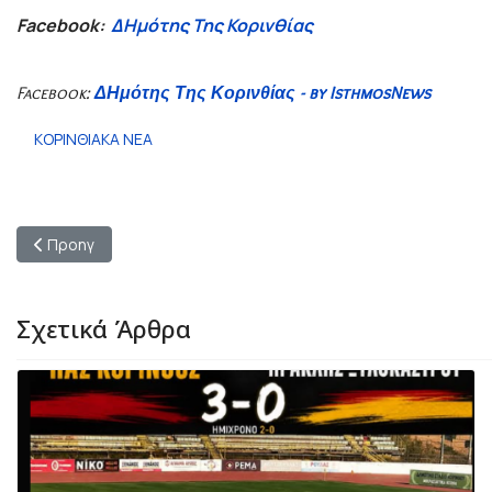
Facebook:
ΔΗμότης Της Κορινθίας
Facebook:
ΔΗμότης Της Κορινθίας - by IsthmosNews
ΚΟΡΙΝΘΙΑΚΑ ΝΕΑ
Προηγούμενο άρθρο: Άσσος: Διευκρινίσεις από τον Πρόεδρο τη
Προηγ
Σχετικά Άρθρα