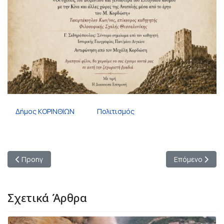
Δήμος ΚΟΡΙΝΘΙΩΝ
Πολιτισμός
Προηγούμενο άρθρο: Η μαγεία της Eurovision ζωντανεύει στο
Επόμενο άρθρο:
Προηγ
Επόμενο
Σχετικά Άρθρα