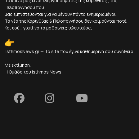
Το κοινό μας είναι ενεργοί δημότες της Κορινθίας , της
Πελοποννήσου που
μας εμπιστεύονται για να μένουν πάντα ενημερωμένοι.
Τα νέα της Κορινθίας & Πελοποννήσου δεν κοιμούνται ποτέ.
Και εσύ... γιατί να τα μαθαίνεις τελευταίος;
IsthmosNews.gr — Το site που έγινε καθημερινή σου συνήθεια.
Με εκτίμηση,
Η Ομάδα του isthmos News