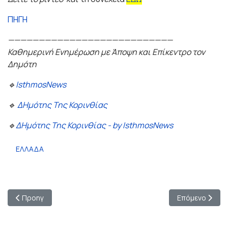
ΠΗΓΗ
———————————————————————————
Καθημερινή Ενημέρωση με Άποψη και Επίκεντρο τον
Δημότη
🔹
IsthmosNews
🔹
ΔΗμότης Της Κορινθίας
🔹
ΔΗμότης Της Κορινθίας - by IsthmosNews
ΕΛΛΑΔΑ
Προηγούμενο άρθρο: Win Cancer : Η Γωγώ Μαστροκώστα δεν έχ
Επόμενο άρθρο:
Προηγ
Επόμενο