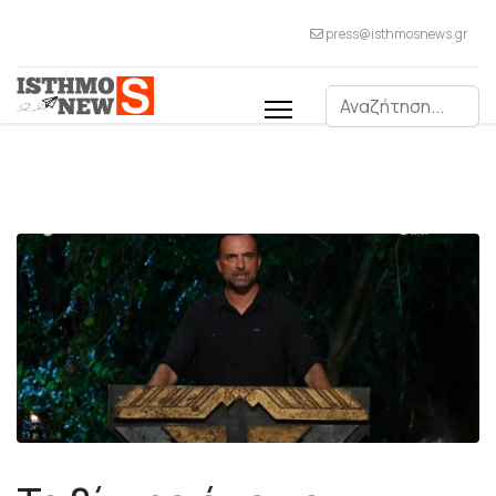
press@isthmosnews.gr
Αναζήτηση