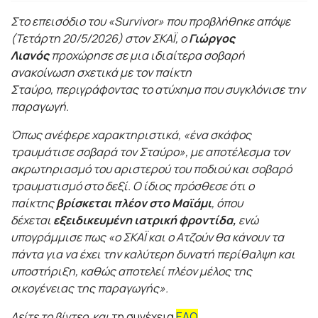
Στο επεισόδιο του «Survivor» που προβλήθηκε απόψε
(Τετάρτη 20/5/2026) στον ΣΚΑΪ, ο
Γιώργος
Λιανός
προχώρησε σε μια ιδιαίτερα σοβαρή
ανακοίνωση σχετικά με τον παίκτη
Σταύρο, περιγράφοντας το ατύχημα που συγκλόνισε την
παραγωγή.
Όπως ανέφερε χαρακτηριστικά, «ένα σκάφος
τραυμάτισε σοβαρά τον Σταύρο», με αποτέλεσμα τον
ακρωτηριασμό του αριστερού του ποδιού και σοβαρό
τραυματισμό στο δεξί. Ο ίδιος πρόσθεσε ότι ο
παίκτης
βρίσκεται πλέον στο Μαϊάμι
, όπου
δέχεται
εξειδικευμένη ιατρική φροντίδα,
ενώ
υπογράμμισε πως «ο ΣΚΑΪ και ο Ατζούν θα κάνουν τα
πάντα για να έχει την καλύτερη δυνατή περίθαλψη και
υποστήριξη, καθώς αποτελεί πλέον μέλος της
οικογένειας της παραγωγής».
Δείτε το βίντεο και
τη συνέχεια
ΕΔΩ