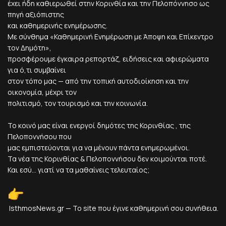
έχει ήδη καθιερωθεί στην Κορινθία και την Πελοπόννησο ως
πηγή αξιόπιστης
και καθημερινής ενημέρωσης.
Με σύνθημα «Καθημερινή Ενημέρωση με Άποψη και Επίκεντρο
τον Δημότη»,
προσφέρουμε έγκαιρα ρεπορτάζ, ειδήσεις και αφιερώματα
για ό,τι συμβαίνει
στον τόπο μας — από την τοπική αυτοδιοίκηση και την
οικονομία, μέχρι τον
πολιτισμό, τον τουρισμό και την κοινωνία.
Το κοινό μας είναι ενεργοί δημότες της Κορινθίας , της
Πελοποννήσου που
μας εμπιστεύονται για να μένουν πάντα ενημερωμένοι.
Τα νέα της Κορινθίας & Πελοποννήσου δεν κοιμούνται ποτέ.
Και εσύ... γιατί να τα μαθαίνεις τελευταίος;
IsthmosNews.gr — Το site που έγινε καθημερινή σου συνήθεια.