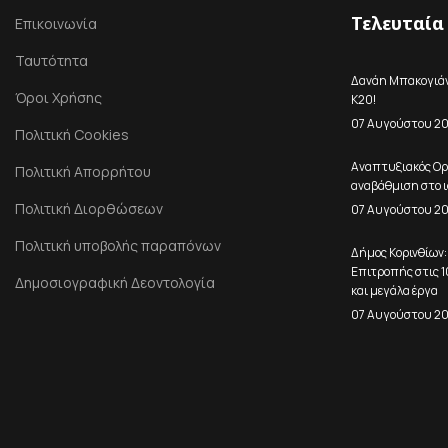
Τελευταία
Επικοινωνία
Ταυτότητα
Δανάη Μπακογιάνν
Όροι Χρήσης
Κ20!
07 Αυγούστου 2
Πολιτική Cookies
Αναπτυξιακός Ορ
Πολιτική Απορρήτου
αναβάθμιση στο ι
Πολιτική Διορθώσεων
07 Αυγούστου 2
Πολιτική υποβολής παραπόνων
Δήμος Κορινθίων:
Επιτροπής στις 
Δημοσιογραφική Δεοντολογία
και μεγάλα έργα
07 Αυγούστου 2