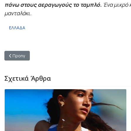
πάνω στους αεραγωγούς το ταμπλό.
Ένα μικρό 
μανταλάκι.
ΕΛΛΑΔΑ
Προηγούμενο άρθρο: Γιατί να συνεχίσεις το κολύμπι και τον χε
Προηγ
Σχετικά Άρθρα