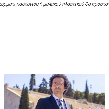
κομμάτι χαρτονιού ή μαλακού πλαστικού θα προστατ
ιμώνα: Το μυστικό της υγείας