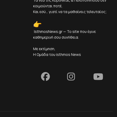
Τα νέα της Κορινθίας & Πελοποννήσου δεν
κοιμούνται ποτέ.
Και εσύ... γιατί να τα μαθαίνεις τελευταίος;
IsthmosNews.gr — Το site που έγινε
καθημερινή σου συνήθεια.
Με εκτίμηση,
Η Ομάδα του isthmos News