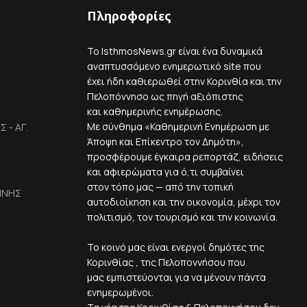
Πληροφορίες
Το IsthmosNews.gr είναι ένα δυναμικά
αναπτυσσόμενο ενημερωτικό site που
έχει ήδη καθιερωθεί στην Κορινθία και την
Πελοπόννησο ως πηγή αξιόπιστης
και καθημερινής ενημέρωσης.
Με σύνθημα «Καθημερινή Ενημέρωση με
 - ΑΓ.
Άποψη και Επίκεντρο τον Δημότη»,
προσφέρουμε έγκαιρα ρεπορτάζ, ειδήσεις
και αφιερώματα για ό,τι συμβαίνει
στον τόπο μας — από την τοπική
ΙΝΗΣ
αυτοδιοίκηση και την οικονομία, μέχρι τον
πολιτισμό, τον τουρισμό και την κοινωνία.
Το κοινό μας είναι ενεργοί δημότες της
Κορινθίας , της Πελοποννήσου που
μας εμπιστεύονται για να μένουν πάντα
ενημερωμένοι.