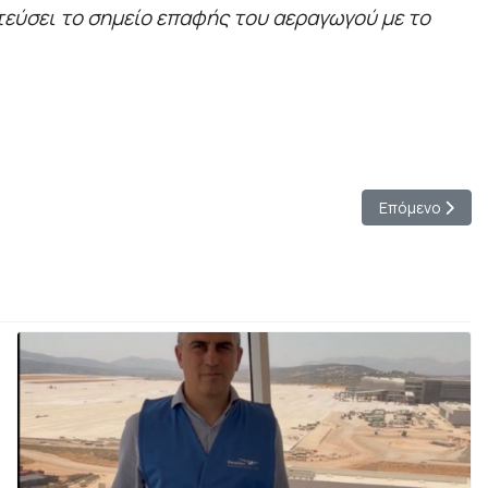
εύσει το σημείο επαφής του αεραγωγού με το
Επόμενο άρθρο:
Επόμενο