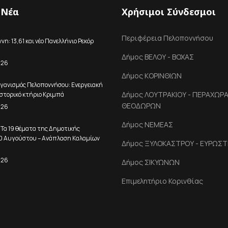
 Νέα
Χρήσιμοι Σύνδεσμοι
Περιφέρεια Πελοποννήσου
η: 13,61 και νέο Πανελλήνιο Ρεκόρ
Δήμος ΒΕΛΟΥ - ΒΟΧΑΣ
026
Δήμος ΚΟΡΙΝΘΙΩΝ
γανισμός Πελοποννήσου: Ενεργειακή
Δήμος ΛΟΥΤΡΑΚΙΟΥ - ΠΕΡΑΧΩΡΑΣ
στορικό κτήριο Κριμπά
ΘΕΟΔΩΡΩΝ
026
Δήμος ΝΕΜΕΑΣ
 Τα 19 θέματα της Δημοτικής
10 Αυγούστου – Ανάπλαση Καλαμίων
Δήμος ΞΥΛΟΚΑΣΤΡΟΥ - ΕΥΡΩΣΤ
026
Δήμος ΣΙΚΥΩΝΩΝ
Επιμελητήριο Κορινθίας