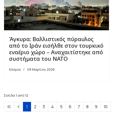
Άγκυρα: Βαλλιστικός πύραυλος
από το Ιράν εισήλθε στον τουρκικό
εναέριο χώρο – Αναχαιτίστηκε από
συστήματα του ΝΑΤΟ
Κόσμος
09 Μαρτίου 2026
Σελίδα 1 από 12
1
2
3
4
5
6
7
8
9
10