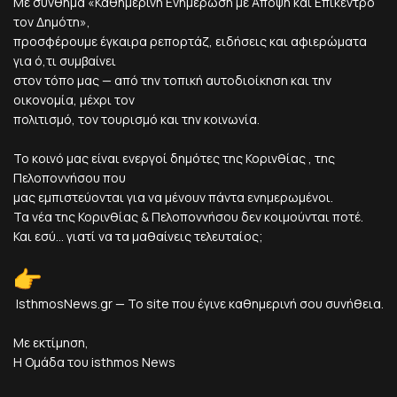
Με σύνθημα «Καθημερινή Ενημέρωση με Άποψη και Επίκεντρο
τον Δημότη»,
προσφέρουμε έγκαιρα ρεπορτάζ, ειδήσεις και αφιερώματα
για ό,τι συμβαίνει
στον τόπο μας — από την τοπική αυτοδιοίκηση και την
οικονομία, μέχρι τον
πολιτισμό, τον τουρισμό και την κοινωνία.
Το κοινό μας είναι ενεργοί δημότες της Κορινθίας , της
Πελοποννήσου που
μας εμπιστεύονται για να μένουν πάντα ενημερωμένοι.
Τα νέα της Κορινθίας & Πελοποννήσου δεν κοιμούνται ποτέ.
Και εσύ... γιατί να τα μαθαίνεις τελευταίος;
IsthmosNews.gr — Το site που έγινε καθημερινή σου συνήθεια.
Με εκτίμηση,
Η Ομάδα του isthmos News