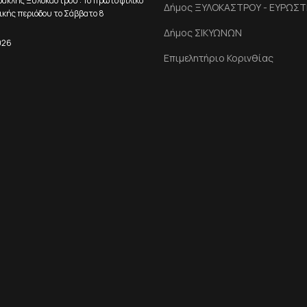
ρακλής Ξυλοκάστρου : Το πρώτο φιλικό
Δήμος ΞΥΛΟΚΑΣΤΡΟΥ - ΕΥΡΩΣΤ
ικής περιόδου το Σάββατο 8
Δήμος ΣΙΚΥΩΝΩΝ
026
Επιμελητήριο Κορινθίας