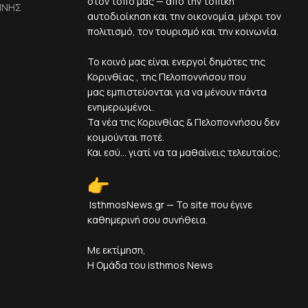
στον τόπο μας — από την τοπική
ΙΝΗΣ
αυτοδιοίκηση και την οικονομία, μέχρι τον
πολιτισμό, τον τουρισμό και την κοινωνία.
Το κοινό μας είναι ενεργοί δημότες της
Κορινθίας , της Πελοποννήσου που
μας εμπιστεύονται για να μένουν πάντα
ενημερωμένοι.
Τα νέα της Κορινθίας & Πελοποννήσου δεν
κοιμούνται ποτέ.
Και εσύ... γιατί να τα μαθαίνεις τελευταίος;
IsthmosNews.gr — Το site που έγινε
καθημερινή σου συνήθεια.
Με εκτίμηση,
Η Ομάδα του isthmos News