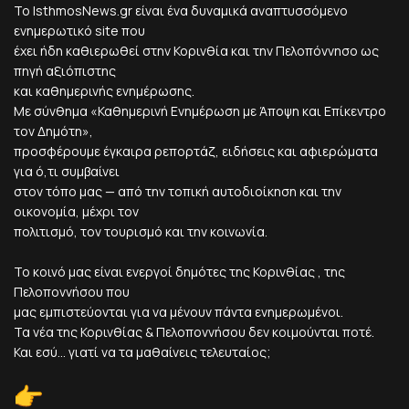
Το IsthmosNews.gr είναι ένα δυναμικά αναπτυσσόμενο
ενημερωτικό site που
έχει ήδη καθιερωθεί στην Κορινθία και την Πελοπόννησο ως
πηγή αξιόπιστης
και καθημερινής ενημέρωσης.
Με σύνθημα «Καθημερινή Ενημέρωση με Άποψη και Επίκεντρο
τον Δημότη»,
προσφέρουμε έγκαιρα ρεπορτάζ, ειδήσεις και αφιερώματα
για ό,τι συμβαίνει
στον τόπο μας — από την τοπική αυτοδιοίκηση και την
οικονομία, μέχρι τον
πολιτισμό, τον τουρισμό και την κοινωνία.
Το κοινό μας είναι ενεργοί δημότες της Κορινθίας , της
Πελοποννήσου που
μας εμπιστεύονται για να μένουν πάντα ενημερωμένοι.
Τα νέα της Κορινθίας & Πελοποννήσου δεν κοιμούνται ποτέ.
Και εσύ... γιατί να τα μαθαίνεις τελευταίος;