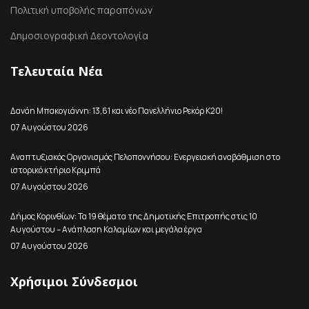
Πολιτική υποβολής παραπόνων
Δημοσιογραφική Δεοντολογία
Τελευταία Νέα
Δανάη Μπακογιάννη: 13,61 και νέο Πανελλήνιο Ρεκόρ Κ20!
07 Αυγούστου 2026
Αναπτυξιακός Οργανισμός Πελοποννήσου: Ενεργειακή αναβάθμιση στο
ιστορικό κτήριο Κριμπά
07 Αυγούστου 2026
Δήμος Κορινθίων: Τα 19 θέματα της Δημοτικής Επιτροπής στις 10
Αυγούστου – Ανάπλαση Καλαμίων και μεγάλα έργα
07 Αυγούστου 2026
Χρήσιμοι Σύνδεσμοι