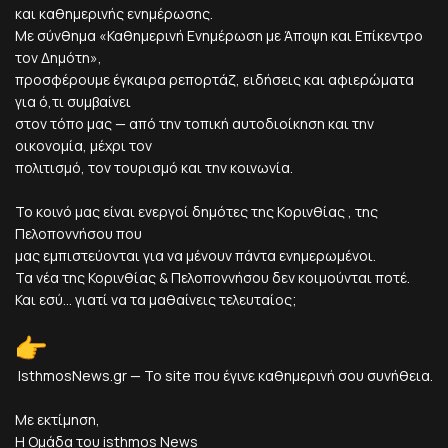
και καθημερινής ενημέρωσης.
Με σύνθημα «Καθημερινή Ενημέρωση με Άποψη και Επίκεντρο
τον Δημότη»,
προσφέρουμε έγκαιρα ρεπορτάζ, ειδήσεις και αφιερώματα
για ό,τι συμβαίνει
στον τόπο μας — από την τοπική αυτοδιοίκηση και την
οικονομία, μέχρι τον
πολιτισμό, τον τουρισμό και την κοινωνία.
Το κοινό μας είναι ενεργοί δημότες της Κορινθίας , της
Πελοποννήσου που
μας εμπιστεύονται για να μένουν πάντα ενημερωμένοι.
Τα νέα της Κορινθίας & Πελοποννήσου δεν κοιμούνται ποτέ.
Και εσύ... γιατί να τα μαθαίνεις τελευταίος;
IsthmosNews.gr — Το site που έγινε καθημερινή σου συνήθεια.
Με εκτίμηση,
Η Ομάδα του isthmos News