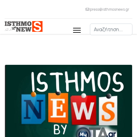
press@isthmosnews.gr
Αναζήτηση