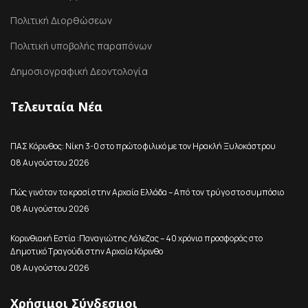
Πολιτική Διορθώσεων
Πολιτική υποβολής παραπόνων
Δημοσιογραφική Δεοντολογία
Τελευταία Νέα
ΠΑΣ Κόρινθος: Νίκη 3-0 στο πρώτο φιλικό με τον Ηρακλή Ξυλοκάστρου
08 Αυγούστου 2026
Πώς γινόταν το κρασί στην Αρχαία Ελλάδα – Από τον τρύγο στο συμπόσιο
08 Αυγούστου 2026
Κορινθιακή Εστία :Παναγιώτης Λάλεζας – 40 χρόνια προσφοράς στο
Δημοτικό Τραγούδι στην Αρχαία Κόρινθο
08 Αυγούστου 2026
Χρήσιμοι Σύνδεσμοι