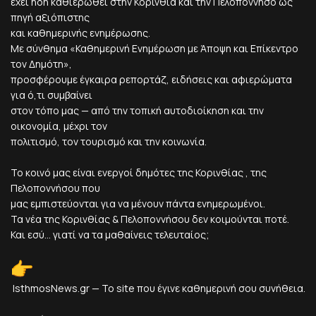
έχει ήδη καθιερωθεί στην Κορινθία και την Πελοπόννησο ως
πηγή αξιόπιστης
και καθημερινής ενημέρωσης.
Με σύνθημα «Καθημερινή Ενημέρωση με Άποψη και Επίκεντρο
τον Δημότη»,
προσφέρουμε έγκαιρα ρεπορτάζ, ειδήσεις και αφιερώματα
για ό,τι συμβαίνει
στον τόπο μας — από την τοπική αυτοδιοίκηση και την
οικονομία, μέχρι τον
πολιτισμό, τον τουρισμό και την κοινωνία.
Το κοινό μας είναι ενεργοί δημότες της Κορινθίας , της
Πελοποννήσου που
μας εμπιστεύονται για να μένουν πάντα ενημερωμένοι.
Τα νέα της Κορινθίας & Πελοποννήσου δεν κοιμούνται ποτέ.
Και εσύ... γιατί να τα μαθαίνεις τελευταίος;
IsthmosNews.gr — Το site που έγινε καθημερινή σου συνήθεια.