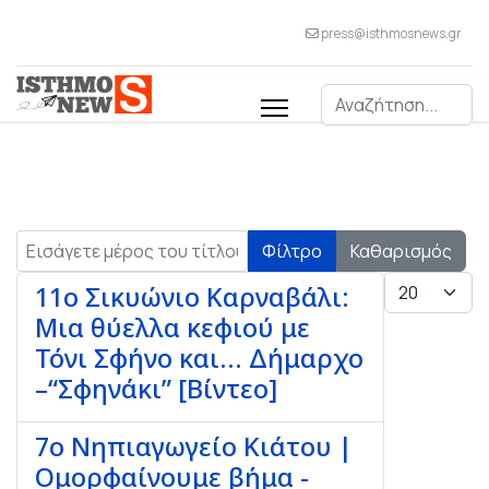
press@isthmosnews.gr
Αναζήτηση
Εισάγετε μέρος του τίτλου.
Φίλτρο
Καθαρισμός
Εμφάνιση #
11ο Σικυώνιο Καρναβάλι:
Μια θύελλα κεφιού με
Τόνι Σφήνο και... Δήμαρχο
–“Σφηνάκι” [Βίντεο]
7ο Νηπιαγωγείο Κιάτου |
Ομορφαίνουμε βήμα -