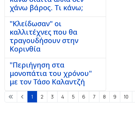
χάνω βάρος. Τι κάνω;
"Κλείδωσαν" οι
καλλιτέχνες που θα
τραγουδήσουν στην
Κορινθία
"Περιήγηση στα
μονοπάτια του χρόνου"
με τον Τάσο Καλαντζή
1
2
3
4
5
6
7
8
9
10
Σελίδα 1 από 23