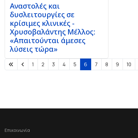
Αναστολές και
δυσλειτουργίες σε
κρίσιμες κλινικές -
Χρυσοβαλάντης Μέλλος:
«Απαιτούνται άμεσες
λύσεις τώρα»
1
2
3
4
5
6
7
8
9
10
Σελίδα 6 από 36
Επικοινωνία