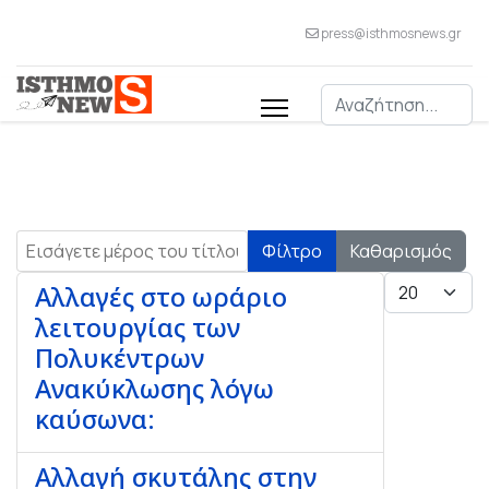
press@isthmosnews.gr
Αναζήτηση
Εισάγετε μέρος του τίτλου.
Φίλτρο
Καθαρισμός
Εμφάνιση #
Αλλαγές στο ωράριο
λειτουργίας των
Πολυκέντρων
Ανακύκλωσης λόγω
καύσωνα:
Αλλαγή σκυτάλης στην