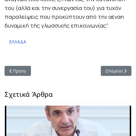
του (αλλά και την συνεργασία του) για τυχόν
παραλείψεις που προκύπτουν από την αέναη
δυναμική τής γλωσσικής επικοινωνίας".
ΕΛΛΑΔΑ
Προηγούμενο άρθρο: Επωφεληθείτε από τη μοναδική προσφορ
Επόμενο άρθρο
Προηγ
Επόμενο
Σχετικά Άρθρα