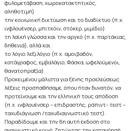
φυλομετάβαση, χωροκατακτητικός,
αληθοτιμή)
την κοινωνική δικτύωση και το διαδίκτυο (π.χ.
ινφλουένσερ, μπιτκόιν, στόκερ, μιμίδιο)
τη λαϊκή γλώσσα και την αργκό (π.χ. παρτάκιας,
δηθενιά), αλλά και
το λόγιο λεξιλόγιο (π.χ. αμοιβαδόν,
κατάγραφος, εμβαλάγιο, Φάσκα, ωφελούμενοι,
θανατοπραξία).
Προκειμένου μάλιστα για ξένης προελεύσεως
λέξεις προσπαθήσαμε, όπου ήταν δυνατόν, να
προτείνουμε και την ελληνική τους απόδοση
(π.χ. ινφλουένσερ – επιδραστής, ράπιντ- τεστ –
ταχυδιάγνωση /ταχυδιαγνωστικό τεστ).
Παραδίδουμε και την 6η αυτή έκδοση στο
αναγνωστικό κοινό, ζητώντας την κατανόησή