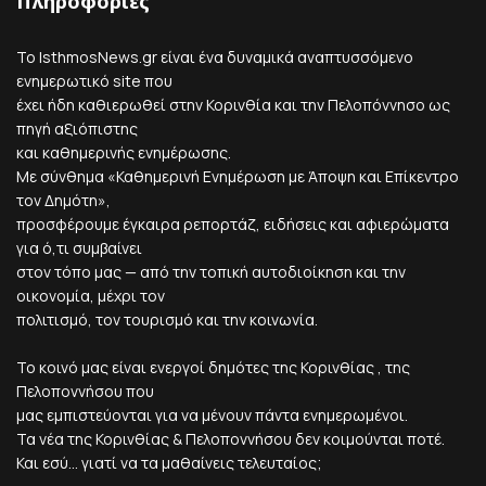
Πληροφορίες
Το IsthmosNews.gr είναι ένα δυναμικά αναπτυσσόμενο
ενημερωτικό site που
έχει ήδη καθιερωθεί στην Κορινθία και την Πελοπόννησο ως
πηγή αξιόπιστης
και καθημερινής ενημέρωσης.
Με σύνθημα «Καθημερινή Ενημέρωση με Άποψη και Επίκεντρο
τον Δημότη»,
προσφέρουμε έγκαιρα ρεπορτάζ, ειδήσεις και αφιερώματα
για ό,τι συμβαίνει
στον τόπο μας — από την τοπική αυτοδιοίκηση και την
οικονομία, μέχρι τον
πολιτισμό, τον τουρισμό και την κοινωνία.
Το κοινό μας είναι ενεργοί δημότες της Κορινθίας , της
Πελοποννήσου που
μας εμπιστεύονται για να μένουν πάντα ενημερωμένοι.
Τα νέα της Κορινθίας & Πελοποννήσου δεν κοιμούνται ποτέ.
Και εσύ... γιατί να τα μαθαίνεις τελευταίος;