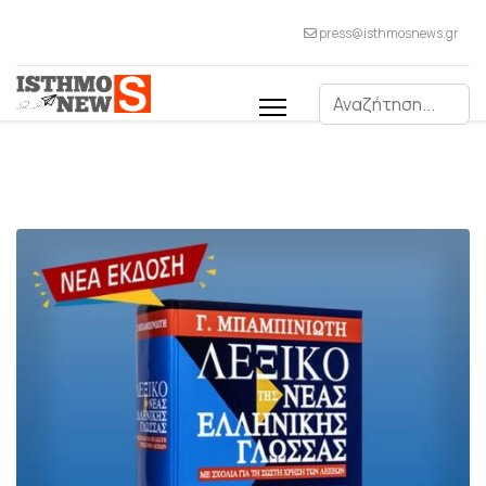
press@isthmosnews.gr
Αναζήτηση