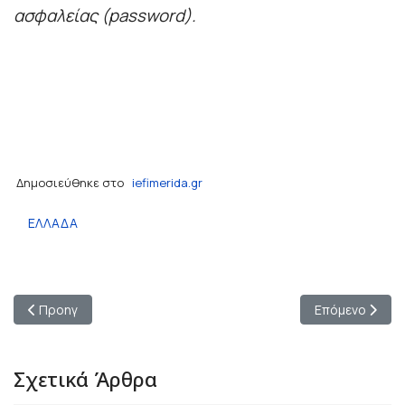
ασφαλείας (password).
Δημοσιεύθηκε στο
iefimerida.gr
ΕΛΛΑΔΑ
Προηγούμενο άρθρο: Το μάθημα της κολύμβησης από την επόμε
Επόμενο άρθρο
Προηγ
Επόμενο
Σχετικά Άρθρα