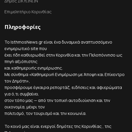
Δήμος ΣΙΚΥΩΝΩΝ
Επιμελητήριο Κορινθίας
Πληροφορίες
Το IsthmosNews.gr είναι ένα δυναμικά αναπτυσσόμενο
ενημερωτικό site που
έχει ήδη καθιερωθεί στην Κορινθία και την Πελοπόννησο ως
πηγή αξιόπιστης
και καθημερινής ενημέρωσης.
Με σύνθημα «Καθημερινή Ενημέρωση με Άποψη και Επίκεντρο
τον Δημότη»,
προσφέρουμε έγκαιρα ρεπορτάζ, ειδήσεις και αφιερώματα
για ό,τι συμβαίνει
στον τόπο μας — από την τοπική αυτοδιοίκηση και την
οικονομία, μέχρι τον
πολιτισμό, τον τουρισμό και την κοινωνία.
Το κοινό μας είναι ενεργοί δημότες της Κορινθίας , της