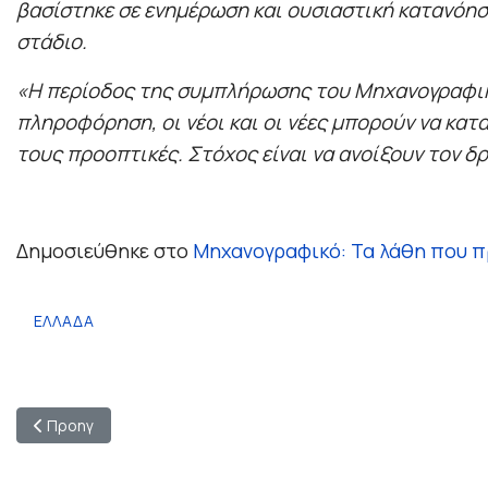
βασίστηκε σε ενημέρωση και ουσιαστική κατανόησ
στάδιο.
«Η περίοδος της συμπλήρωσης του Μηχανογραφικού
πληροφόρηση, οι νέοι και οι νέες μπορούν να κατα
τους προοπτικές. Στόχος είναι να ανοίξουν τον δρ
Δημοσιεύθηκε στο
Μηχανογραφικό: Τα λάθη που π
ΕΛΛΑΔΑ
Προηγούμενο άρθρο: Διαδικτυακό Σεμινάριο με θέμα: “Εκτός Π
Προηγ