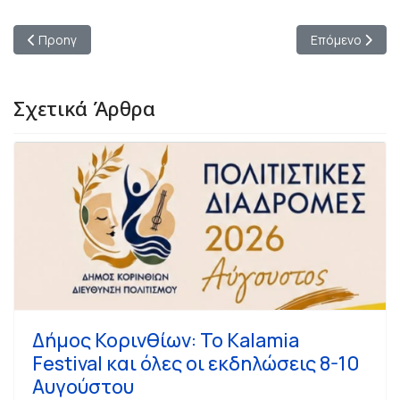
Προηγούμενο άρθρο: Θεατρικό βιβλίο | “Βλαντ Τσέπες – Ο Δρά
Επόμενο άρθρο:
Προηγ
Επόμενο
Σχετικά Άρθρα
Δήμος Κορινθίων: Το Kalamia
Festival και όλες οι εκδηλώσεις 8-10
Αυγούστου