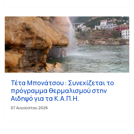
Τέτα Μπονάτσου : Συνεχίζεται το
πρόγραμμα θερμαλισμού στην
Αιδηψό για τα Κ.Α.Π.Η.
07 Αυγούστου 2026