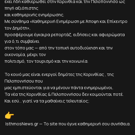
έχει ήδη καθιερωθεί στην Κορινθία και την Πελοπόννησο ως
πηγή αξιόπιστης
και καθημερινής ενημέρωσης.
Με σύνθημα «Καθημερινή Ενημέρωση με Άποψη και Επίκεντρο
τον Δημότη»,
προσφέρουμε έγκαιρα ρεπορτάζ, ειδήσεις και αφιερώματα
για ό,τι συμβαίνει
στον τόπο μας — από την τοπική αυτοδιοίκηση και την
οικονομία, μέχρι τον
πολιτισμό, τον τουρισμό και την κοινωνία.
Το κοινό μας είναι ενεργοί δημότες της Κορινθίας , της
Πελοποννήσου που
μας εμπιστεύονται για να μένουν πάντα ενημερωμένοι.
Τα νέα της Κορινθίας & Πελοποννήσου δεν κοιμούνται ποτέ.
Και εσύ... γιατί να τα μαθαίνεις τελευταίος;
IsthmosNews.gr — Το site που έγινε καθημερινή σου συνήθεια.