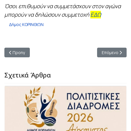
Όσοι επιθυμούν να συμμετάσχουν στον αγώνα
μπορούν να δηλώσουν συμμετοχή
ΕΔΩ
Δήμος ΚΟΡΙΝΘΙΩΝ
Προηγούμενο άρθρο: Η υπόσχεση Σταυρέλη έγινε πράξη για τη
Επόμενο άρθρο
Προηγ
Επόμενο
Σχετικά Άρθρα