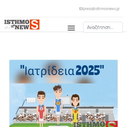
press@isthmosnews.gr
Αναζήτηση