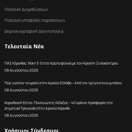
Πολιτική Διορθώσεων
Πολιτική υποβολής παραπόνων
Δημοσιογραφική Δεοντολογία
Τελευταία Νέα
ΠΑΣ Κόρινθος: Νίκη 3-0 στο πρώτο φιλικό με τον Ηρακλή Ξυλοκάστρου
08 Αυγούστου 2026
Πώς γινόταν το κρασί στην Αρχαία Ελλάδα – Από τον τρύγο στο συμπόσιο
08 Αυγούστου 2026
Κορινθιακή Εστία :Παναγιώτης Λάλεζας – 40 χρόνια προσφοράς στο
Δημοτικό Τραγούδι στην Αρχαία Κόρινθο
08 Αυγούστου 2026
Χρήσιμοι Σύνδεσμοι