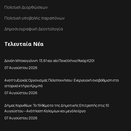
Πολιτική Διορθώσεων
Πολιτική υποβολής παραπόνων
Δημοσιογραφική Δεοντολογία
Τελευταία Νέα
Δανάη Μπακογιάννη: 13,61 και νέο Πανελλήνιο Ρεκόρ Κ20!
07 Αυγούστου 2026
Αναπτυξιακός Οργανισμός Πελοποννήσου: Ενεργειακή αναβάθμιση στο
ιστορικό κτήριο Κριμπά
07 Αυγούστου 2026
Δήμος Κορινθίων: Τα 19 θέματα της Δημοτικής Επιτροπής στις 10
Αυγούστου – Ανάπλαση Καλαμίων και μεγάλα έργα
07 Αυγούστου 2026