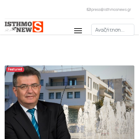
press@isthmosnews.gr
Αναζήτηση
Featured