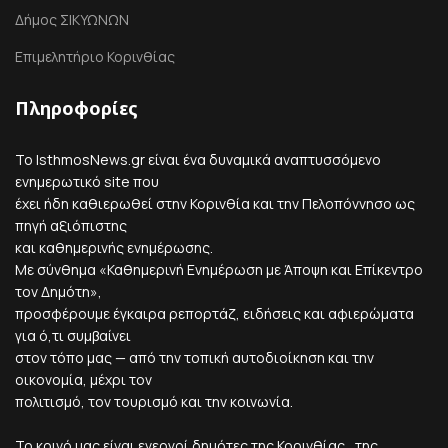
Δήμος ΣΙΚΥΩΝΩΝ
Επιμελητήριο Κορινθίας
Πληροφορίες
Το IsthmosNews.gr είναι ένα δυναμικά αναπτυσσόμενο
ενημερωτικό site που
έχει ήδη καθιερωθεί στην Κορινθία και την Πελοπόννησο ως
πηγή αξιόπιστης
και καθημερινής ενημέρωσης.
Με σύνθημα «Καθημερινή Ενημέρωση με Άποψη και Επίκεντρο
τον Δημότη»,
προσφέρουμε έγκαιρα ρεπορτάζ, ειδήσεις και αφιερώματα
για ό,τι συμβαίνει
στον τόπο μας — από την τοπική αυτοδιοίκηση και την
οικονομία, μέχρι τον
πολιτισμό, τον τουρισμό και την κοινωνία.
Το κοινό μας είναι ενεργοί δημότες της Κορινθίας , της