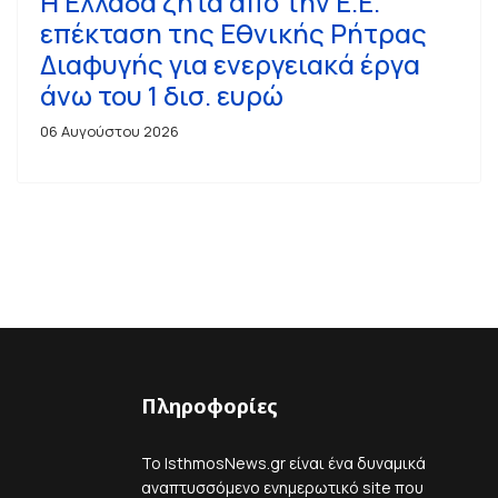
Η Ελλάδα ζητά από την Ε.Ε.
επέκταση της Εθνικής Ρήτρας
Διαφυγής για ενεργειακά έργα
άνω του 1 δισ. ευρώ
06 Αυγούστου 2026
Πληροφορίες
Το IsthmosNews.gr είναι ένα δυναμικά
αναπτυσσόμενο ενημερωτικό site που