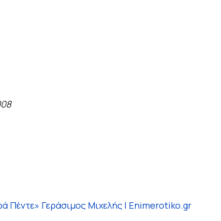
008
ά Πέντε» Γεράσιμος Μιχελής | Enimerotiko.gr