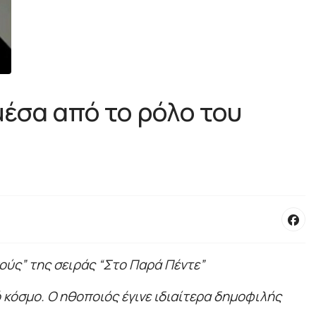
έσα από το ρόλο του
ούς” της σειράς “Στο Παρά Πέντε”
 κόσμο. Ο ηθοποιός έγινε ιδιαίτερα δημοφιλής