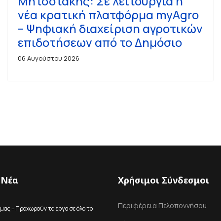
Μητσοτάκης: Σε λειτουργία η
νέα κρατική πλατφόρμα myAgro
– Ψηφιακή διαχείριση αγροτικών
επιδοτήσεων από το Δημόσιο
06 Αυγούστου 2026
 Νέα
Χρήσιμοι Σύνδεσμοι
Περιφέρεια Πελοποννήσου
μας – Προχωρούν τα έργα σε όλο το