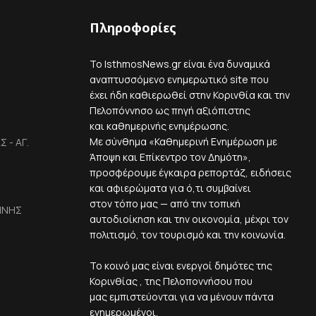
Πληροφορίες
Το IsthmosNews.gr είναι ένα δυναμικά
αναπτυσσόμενο ενημερωτικό site που
έχει ήδη καθιερωθεί στην Κορινθία και την
Πελοπόννησο ως πηγή αξιόπιστης
και καθημερινής ενημέρωσης.
Με σύνθημα «Καθημερινή Ενημέρωση με
 - ΑΓ.
Άποψη και Επίκεντρο τον Δημότη»,
προσφέρουμε έγκαιρα ρεπορτάζ, ειδήσεις
και αφιερώματα για ό,τι συμβαίνει
στον τόπο μας — από την τοπική
ΙΝΗΣ
αυτοδιοίκηση και την οικονομία, μέχρι τον
πολιτισμό, τον τουρισμό και την κοινωνία.
Το κοινό μας είναι ενεργοί δημότες της
Κορινθίας , της Πελοποννήσου που
μας εμπιστεύονται για να μένουν πάντα
ενημερωμένοι.