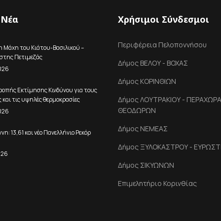
 Νέα
Χρήσιμοι Σύνδεσμοι
Περιφέρεια Πελοποννήσου
η Μάχη του Κιάτου-Βασιλικού –
ώστης Πετιμεζάς
Δήμος ΒΕΛΟΥ - ΒΟΧΑΣ
026
Δήμος ΚΟΡΙΝΘΙΩΝ
ροπής Εκτίμησης Κινδύνου για τους
Δήμος ΛΟΥΤΡΑΚΙΟΥ - ΠΕΡΑΧΩΡΑΣ
 και τις υψηλές θερμοκρασίες
ΘΕΟΔΩΡΩΝ
026
Δήμος ΝΕΜΕΑΣ
η: 13,61 και νέο Πανελλήνιο Ρεκόρ
Δήμος ΞΥΛΟΚΑΣΤΡΟΥ - ΕΥΡΩΣΤ
026
Δήμος ΣΙΚΥΩΝΩΝ
Επιμελητήριο Κορινθίας