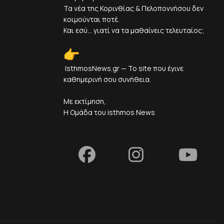
Τα νέα της Κορινθίας & Πελοποννήσου δεν
κοιμούνται ποτέ.
Και εσύ... γιατί να τα μαθαίνεις τελευταίος;
IsthmosNews.gr — Το site που έγινε
καθημερινή σου συνήθεια.
Με εκτίμηση,
Η Ομάδα του isthmos News