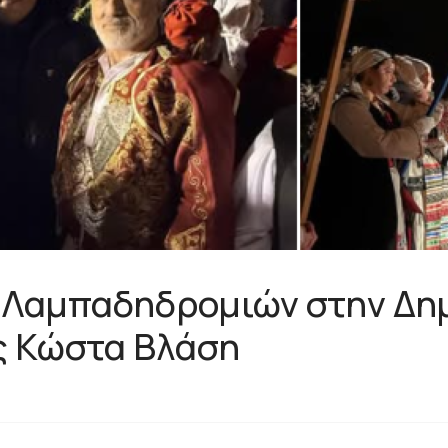
ν Λαμπαδηδρομιών στην Δη
ς Κώστα Βλάση