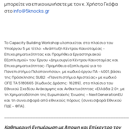
μπορείτε να επικοινωνήσετε με τον κ. Χρήστο Γκόφα
στο
info@5knocks.gr
Το Capacity Building Workshop υλοποιείται στο πλαίσιο του
Υποέργου 5 με τίτλο: «Ανάπτυξη Κέντρου Καινοτομίας -
Επιχειρηματικότητας και Προμήθεια Εργαστηριακού
Εξοπλισμού» του Έργου «Δημιουργία Κέντρου Καινοτομίας και
Επιχειρηματικότητας- Προμήθεια εξοπλισμού για το
Πανεπιστήμιο Πελοποννήσου», με κωδικό έργου ΠΑ - 4001, βάσει
της Πρόσκλησης SUB2: «Πανεπιστήμια Αριστείας» με κωδικό
ΟΠΣ ΤΑ 5180665 (Kωδικός Δράσης: 16289), στο πλαίσιο του
Εθνικού Σχεδίου Ανάκαμψης και Ανθεκτικότητας «Ελλάδα 2.0», με
τη Χρηματοδότηση της Ευρωπαϊκής Ένωσης – NextGenerationEU
και τη συνεισφορά από εθνικούς πόρους (συνεισφορά Εθνικού
ΠΔΕ – ΦΠΑ).
________________________________________________
Καθημερινή Ενημέρωση με Άποψη και Επίκεντρο τον