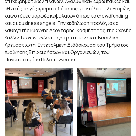
επιχειρηματικών πλάνων. Αναλύθηκαν ευρωπαϊκές και
εθνικές πηγές χρηματοδότησης, μοντέλα ισολογισμών,
καινοτόμες μορφές κεφαλαίων όπως το crowdfunding
και οι business angels. Την εκδήλωση προλόγισε ο
Καθηγητής Ιωάννης Λεοντάρης, Κοσμήτορας της Σχολής
Καλών Τεχνών, ενώ εισηγήτρια ήταν η κα. Βασιλική
Κρεμαστιώτη, Εντεταλμένη Διδάσκουσα του Τμήματος
Διοίκησης Επιχειρήσεων και Οργανισμών, του
Πανεπιστημίου Πελοποννήσου.