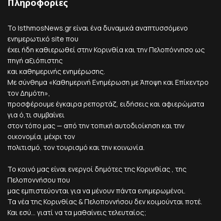
Πληροφορίες
Το IsthmosNews.gr είναι ένα δυναμικά αναπτυσσόμενο
ενημερωτικό site που
έχει ήδη καθιερωθεί στην Κορινθία και την Πελοπόννησο ως
πηγή αξιόπιστης
και καθημερινής ενημέρωσης.
Με σύνθημα «Καθημερινή Ενημέρωση με Άποψη και Επίκεντρο
τον Δημότη»,
προσφέρουμε έγκαιρα ρεπορτάζ, ειδήσεις και αφιερώματα
για ό,τι συμβαίνει
στον τόπο μας — από την τοπική αυτοδιοίκηση και την
οικονομία, μέχρι τον
πολιτισμό, τον τουρισμό και την κοινωνία.
Το κοινό μας είναι ενεργοί δημότες της Κορινθίας , της
Πελοποννήσου που
μας εμπιστεύονται για να μένουν πάντα ενημερωμένοι.
Τα νέα της Κορινθίας & Πελοποννήσου δεν κοιμούνται ποτέ.
Και εσύ... γιατί να τα μαθαίνεις τελευταίος;