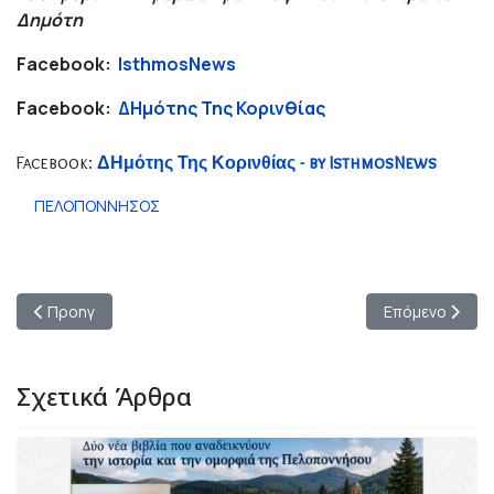
Δημότη
Facebook:
IsthmosNews
Facebook:
ΔΗμότης Της Κορινθίας
Facebook:
ΔΗμότης Της Κορινθίας - by IsthmosNews
ΠΕΛΟΠΟΝΝΗΣΟΣ
Προηγούμενο άρθρο: «Μπροστά για την Παιδεία»: Τελετή Βρά
Επόμενο άρθρο:
Προηγ
Επόμενο
Σχετικά Άρθρα