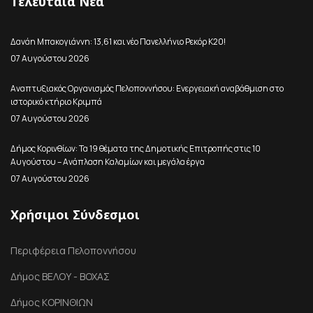
Τελευταία Νέα
Δανάη Μπακογιάννη: 13,61 και νέο Πανελλήνιο Ρεκόρ Κ20!
07 Αυγούστου 2026
Αναπτυξιακός Οργανισμός Πελοποννήσου: Ενεργειακή αναβάθμιση στο
ιστορικό κτήριο Κριμπά
07 Αυγούστου 2026
Δήμος Κορινθίων: Τα 19 θέματα της Δημοτικής Επιτροπής στις 10
Αυγούστου – Ανάπλαση Καλαμίων και μεγάλα έργα
07 Αυγούστου 2026
Χρήσιμοι Σύνδεσμοι
Περιφέρεια Πελοποννήσου
Δήμος ΒΕΛΟΥ - ΒΟΧΑΣ
Δήμος ΚΟΡΙΝΘΙΩΝ