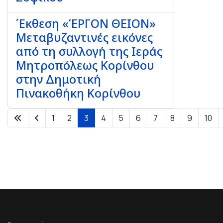
΄Eκθεση «ΈΡΓΟΝ ΘΕΙΟΝ»
Μεταβυζαντινές εικόνες
από τη συλλογή της Ιεράς
Μητροπόλεως Κορίνθου
στην Δημοτική
Πινακοθήκη Κορίνθου
1
2
3
4
5
6
7
8
9
10
Σελίδα 3 από 86