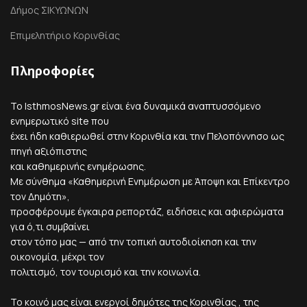
Δήμος ΣΙΚΥΩΝΩΝ
Επιμελητήριο Κορινθίας
Πληροφορίες
Το IsthmosNews.gr είναι ένα δυναμικά αναπτυσσόμενο
ενημερωτικό site που
έχει ήδη καθιερωθεί στην Κορινθία και την Πελοπόννησο ως
πηγή αξιόπιστης
και καθημερινής ενημέρωσης.
Με σύνθημα «Καθημερινή Ενημέρωση με Άποψη και Επίκεντρο
τον Δημότη»,
προσφέρουμε έγκαιρα ρεπορτάζ, ειδήσεις και αφιερώματα
για ό,τι συμβαίνει
στον τόπο μας — από την τοπική αυτοδιοίκηση και την
οικονομία, μέχρι τον
πολιτισμό, τον τουρισμό και την κοινωνία.
Το κοινό μας είναι ενεργοί δημότες της Κορινθίας , της