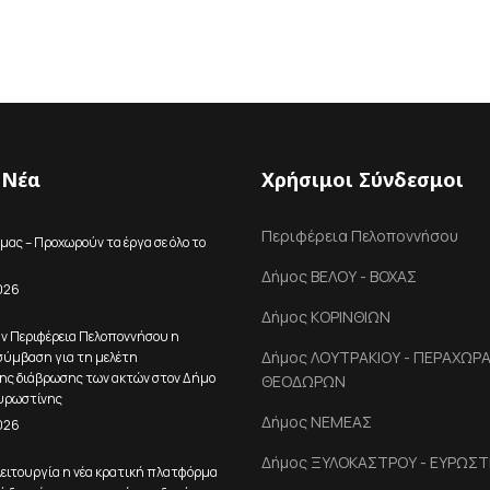
 Νέα
Χρήσιμοι Σύνδεσμοι
Περιφέρεια Πελοποννήσου
μας – Προχωρούν τα έργα σε όλο το
Δήμος ΒΕΛΟΥ - ΒΟΧΑΣ
026
Δήμος ΚΟΡΙΝΘΙΩΝ
ην Περιφέρεια Πελοποννήσου η
Δήμος ΛΟΥΤΡΑΚΙΟΥ - ΠΕΡΑΧΩΡΑΣ
ύμβαση για τη μελέτη
ης διάβρωσης των ακτών στον Δήμο
ΘΕΟΔΩΡΩΝ
υρωστίνης
Δήμος ΝΕΜΕΑΣ
026
Δήμος ΞΥΛΟΚΑΣΤΡΟΥ - ΕΥΡΩΣΤ
ειτουργία η νέα κρατική πλατφόρμα