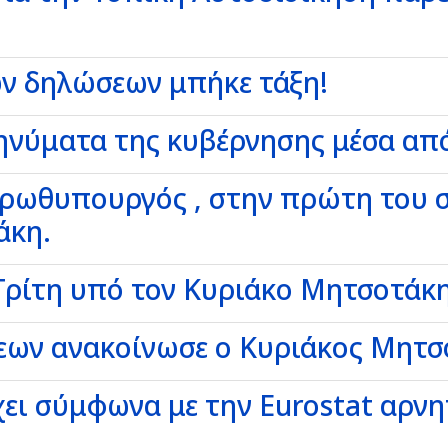
ν δηλώσεων μπήκε τάξη!
νύματα της κυβέρνησης μέσα από
πρωθυπουργός , στην πρώτη του σ
άκη.
Τρίτη υπό τον Κυριάκο Μητσοτάκη
εων ανακοίνωσε ο Κυριάκος Μητσ
χει σύμφωνα με την Eurostat αρν