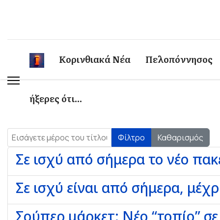
Κορινθιακά Νέα
Πελοπόννησος
ήξερες ότι...
Εισάγετε μέρος του τίτλου.
Φίλτρο
Καθαρισμός
Σε ισχύ από σήμερα το νέο πα
Σε ισχύ είναι από σήμερα, μέχρ
Σούπερ μάρκετ: Nέο “τοπίο” σε 