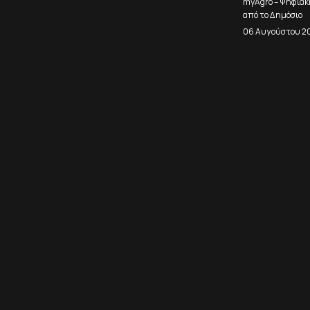
myAgro – Ψηφιακ
από το Δημόσιο
06 Αυγούστου 2