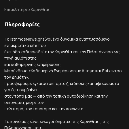
Επιμελητήριο Κορινθίας
Πληροφορίες
Το IsthmosNews.gr είναι ένα δυναμικά αναπτυσσόμενο
ενημερωτικό site που
έχει ήδη καθιερωθεί στην Κορινθία και την Πελοπόννησο ως
πηγή αξιόπιστης
και καθημερινής ενημέρωσης.
Με σύνθημα «Καθημερινή Ενημέρωση με Άποψη και Επίκεντρο
τον Δημότη»,
προσφέρουμε έγκαιρα ρεπορτάζ, ειδήσεις και αφιερώματα
για ό,τι συμβαίνει
στον τόπο μας — από την τοπική αυτοδιοίκηση και την
οικονομία, μέχρι τον
πολιτισμό, τον τουρισμό και την κοινωνία.
Το κοινό μας είναι ενεργοί δημότες της Κορινθίας , της
Πελοποννήσου που