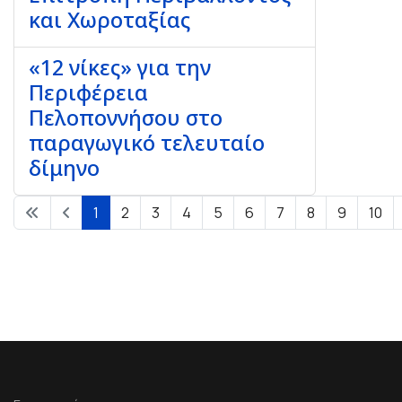
και Χωροταξίας
«12 νίκες» για την
Περιφέρεια
Πελοποννήσου στο
παραγωγικό τελευταίο
δίμηνο
1
2
3
4
5
6
7
8
9
10
Σελίδα 1 από 36