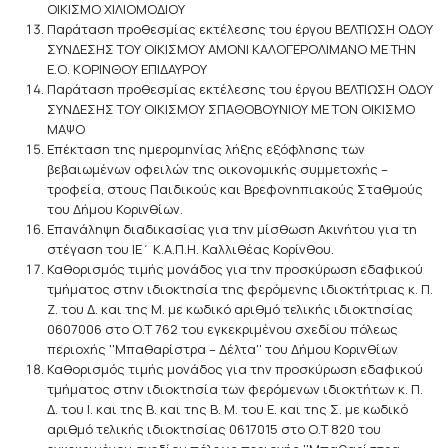
ΟΙΚΙΣΜΟ ΧΙΛΙΟΜΟΔΙΟΥ
Παράταση προθεσμίας εκτέλεσης του έργου ΒΕΛΤΙΩΣΗ ΟΔΟΥ
ΣΥΝΔΕΣΗΣ ΤΟΥ ΟΙΚΙΣΜΟΥ ΑΜΟΝΙ ΚΑΛΟΓΕΡΟΛΙΜΑΝΟ ΜΕ ΤΗΝ
Ε.Ο. ΚΟΡΙΝΘΟΥ ΕΠΙΔΑΥΡΟΥ
Παράταση προθεσμίας εκτέλεσης του έργου ΒΕΛΤΙΩΣΗ ΟΔΟΥ
ΣΥΝΔΕΣΗΣ ΤΟΥ ΟΙΚΙΣΜΟΥ ΣΠΑΘΟΒΟΥΝΙΟΥ ΜΕ ΤΟΝ ΟΙΚΙΣΜΟ
ΜΑΨΟ
Επέκταση της ημερομηνίας λήξης εξόφλησης των
βεβαιωμένων οφειλών της οικονομικής συμμετοχής –
τροφεία, στους Παιδικούς και Βρεφονηπιακούς Σταθμούς
του Δήμου Κορινθίων.
Επανάληψη διαδικασίας για την μίσθωση Ακινήτου για τη
στέγαση του ΙΕ΄ Κ.Α.Π.Η. Καλλιθέας Κορίνθου.
Καθορισμός τιμής μονάδος για την προσκύρωση εδαφικού
τμήματος στην ιδιοκτησία της φερόμενης ιδιοκτήτριας κ. Π.
Ζ. του Δ. και της Μ. με κωδικό αριθμό τελικής ιδιοκτησίας
0607006 στο Ο.Τ 762 του εγκεκριμένου σχεδίου πόλεως
περιοχής ''Μπαθαρίστρα – Δέλτα'' του Δήμου Κορινθίων
Καθορισμός τιμής μονάδος για την προσκύρωση εδαφικού
τμήματος στην ιδιοκτησία των φερόμενων ιδιοκτήτων κ. Π.
Δ. του Ι. και της Β. και της Β. Μ. του Ε. και της Σ. με κωδικό
αριθμό τελικής ιδιοκτησίας 0617015 στο Ο.Τ 820 του