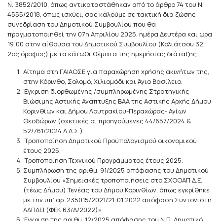
Ν. 3852/2010, όπως αντικαταστάθηκαν από το άρθρο 74 του Ν.
4555/2018, όπως ισχύει, σας καλούμε σε τακτική δια ζώσης
συνεδρίαση του Δημοτικού Συμβουλίου που θα
πραγματοποιηθεί την 07η Απριλίου 2025, ημέρα Δευτέρα και ώρα
19:00 στην αίθουσα του Δημοτικού Συμβουλίου (Κολιάτσου 32,
2ος όροφος) με τα κάτωθι θέματα της ημερήσιας διάταξης:
Αίτημα στη ΓΑΙΑΟΣΕ για παραχώρηση χρήσης ακινήτων της,
στην Κόρινθο, Σολομό, Χιλιομόδι και Άγιο Βασίλειο.
Έγκριση διορθωμένης /συμπληρωμένης Στρατηγικής
Βιώσιμης Αστικής Ανάπτυξης ΒΑΑ της Αστικής Αρχής Δήμου
Κορινθίων και Δήμου Λουτρακίου-Περαχώρας- Αγίων
Θεοδώρων (σχετικές οι προηγούμενες 44/657/2024 &
52/761/2024 Α.Δ.Σ.)
Τροποποίηση Δημοτικού Προϋπολογισμού οικονομικού
έτους 2025.
Τροποποίηση Τεχνικού Προγράμματος έτους 2025.
Συμπλήρωση της αριθμ. 91/2025 απόφασης του Δημοτικού
Συμβουλίου «Σημειακές τροποποιήσεις στο ΣΧΟΟΑΠ Δ.Ε.
(τέως Δήμου) Τενέας του Δήμου Κορινθίων, όπως εγκρίθηκε
με την υπ’ αρ. 235015/2021/21-01 2022 απόφαση Συντονιστή
ΑΔΠΔΕΙ (ΦΕΚ 63/Δ/2022)»
Έγκριση της αριθμ. 12/2025 απόφασης του Ν.Π. Δημοτικό