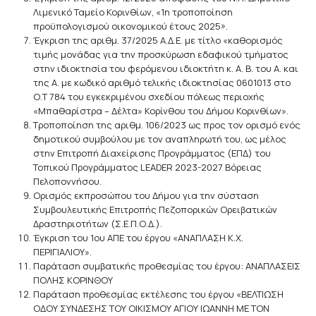
Λιμενικό Ταμείο Κορινθίων, «1η τροποποίηση
προϋπολογισμού οικονομικού έτους 2025».
Έγκριση της αριθμ. 37/2025 Α.Δ.Ε. με τίτλο «καθορισμός
τιμής μονάδας για την προσκύρωση εδαφικού τμήματος
στην ιδιοκτησία του φερόμενου ιδιοκτήτη κ. Α. Β. του Α. και
της Α. με κωδικό αριθμό τελικής ιδιοκτησίας 0601013 στο
Ο.Τ 784 του εγκεκριμένου σχεδίου πόλεως περιοχής
«Μπαθαρίστρα – Δέλτα» Κορίνθου του Δήμου Κορινθίων».
Τροποποίηση της αριθμ. 106/2023 ως προς τον ορισμό ενός
δημοτικού συμβούλου με τον αναπληρωτή του, ως μέλος
στην Επιτροπή Διαχείρισης Προγράμματος (ΕΠΔ) του
Τοπικού Προγράμματος LEADER 2023-2027 Βόρειας
Πελοποννήσου.
Ορισμός εκπροσώπου του Δήμου για την σύσταση
Συμβουλευτικής Επιτροπής Πεζοπορικών Ορειβατικών
Δραστηριοτήτων (Σ.Ε.Π.Ο.Δ.).
Έγκριση του 1ου ΑΠΕ του έργου «ΑΝΑΠΛΑΣΗ Κ.Χ.
ΠΕΡΙΓΙΑΛΙΟΥ».
Παράταση συμβατικής προθεσμίας του έργου: ΑΝΑΠΛΑΣΕΙΣ
ΠΟΛΗΣ ΚΟΡΙΝΘΟΥ
Παράταση προθεσμίας εκτέλεσης του έργου «ΒΕΛΤΙΩΣΗ
ΟΔΟΥ ΣΥΝΔΕΣΗΣ ΤΟΥ ΟΙΚΙΣΜΟΥ ΑΓΙΟΥ ΙΩΑΝΝΗ ΜΕ ΤΟΝ