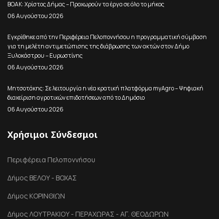
ΒΟΑΚ: Χρίστος Δήμας – Προχωρούν τα έργα σε όλο το μήκος
06 Αυγούστου 2026
Εγκρίθηκε από την Περιφέρεια Πελοποννήσου η προγραμματική σύμβαση
για τη μελέτη αντιμετώπισης της διάβρωσης των ακτών στον Δήμο
Ξυλοκάστρου – Ευρωστίνης
06 Αυγούστου 2026
Μητσοτάκης: Σε λειτουργία η νέα κρατική πλατφόρμα myAgro – Ψηφιακή
διαχείριση αγροτικών επιδοτήσεων από το Δημόσιο
06 Αυγούστου 2026
Χρήσιμοι Σύνδεσμοι
Περιφέρεια Πελοποννήσου
Δήμος ΒΕΛΟΥ - ΒΟΧΑΣ
Δήμος ΚΟΡΙΝΘΙΩΝ
Δήμος ΛΟΥΤΡΑΚΙΟΥ - ΠΕΡΑΧΩΡΑΣ - ΑΓ. ΘΕΟΔΩΡΩΝ