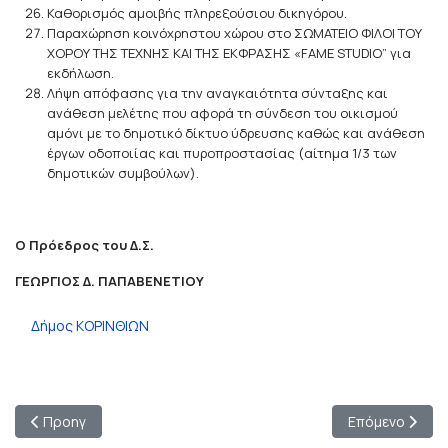
Καθορισμός αμοιβής πληρεξούσιου δικηγόρου.
Παραχώρηση κοινόχρηστου χώρου στο ΣΩΜΑΤΕΙΟ ΦΙΛΟΙ ΤΟΥ
ΧΟΡΟΥ ΤΗΣ ΤΕΧΝΗΣ ΚΑΙ ΤΗΣ ΕΚΦΡΑΣΗΣ «FAME STUDIO” για
εκδήλωση.
Λήψη απόφασης για την αναγκαιότητα σύνταξης και
ανάθεση μελέτης που αφορά τη σύνδεση του οικισμού
αμόνι με το δημοτικό δίκτυο ύδρευσης καθώς και ανάθεση
έργων οδοποιίας και πυροπροστασίας (αίτημα 1/3 των
δημοτικών συμβούλων).
Ο Πρόεδρος του Δ.Σ.
ΓΕΩΡΓΙΟΣ Δ. ΠΑΠΑΒΕΝΕΤΙΟΥ
Δήμος ΚΟΡΙΝΘΙΩΝ
Προηγούμενο άρθρο: Εργαστήριο εκπαίδευσης βιοασφάλειας 
Επόμενο άρθρο:
Προηγ
Επόμενο