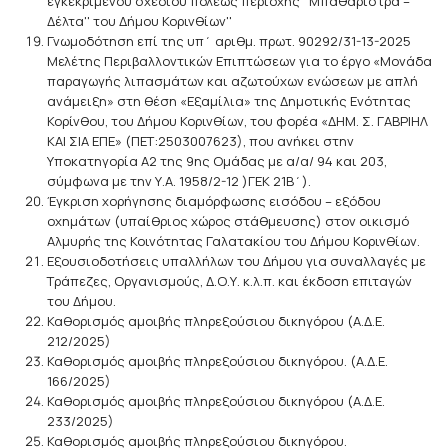
εγκεκριμένου σχεδίου πόλεως περιοχής ''Μπαθαρίστρα –
Δέλτα'' του Δήμου Κορινθίων''
Γνωμοδότηση επί της υπ΄ αριθμ. πρωτ. 90292/31-13-2025
Μελέτης Περιβαλλοντικών Επιπτώσεων για το έργο «Μονάδα
παραγωγής λιπασμάτων και αζωτούχων ενώσεων με απλή
ανάμειξη» στη θέση «Εξαμίλια» της Δημοτικής Ενότητας
Κορίνθου, του Δήμου Κορινθίων, του φορέα «ΔΗΜ. Σ. ΓΑΒΡΙΗΛ
ΚΑΙ ΣΙΑ ΕΠΕ» (ΠΕΤ:2503007623), που ανήκει στην
Υποκατηγορία Α2 της 9ης Ομάδας με α/α/ 94 και 203,
σύμφωνα με την Υ.Α. 1958/2-12 )ΓΕΚ 21Β΄).
Έγκριση χορήγησης διαμόρφωσης εισόδου – εξόδου
οχημάτων (υπαίθριος χώρος στάθμευσης) στον οικισμό
Αλμυρής της Κοινότητας Γαλατακίου του Δήμου Κορινθίων.
Εξουσιοδοτήσεις υπαλλήλων του Δήμου για συναλλαγές με
Τράπεζες, Οργανισμούς, Δ.Ο.Υ. κ.λ.π. και έκδοση επιταγών
του Δήμου.
Καθορισμός αμοιβής πληρεξούσιου δικηγόρου (Α.Δ.Ε.
212/2025)
Καθορισμός αμοιβής πληρεξούσιου δικηγόρου. (Α.Δ.Ε.
166/2025)
Καθορισμός αμοιβής πληρεξούσιου δικηγόρου (Α.Δ.Ε.
233/2025)
Καθορισμός αμοιβής πληρεξούσιου δικηγόρου.