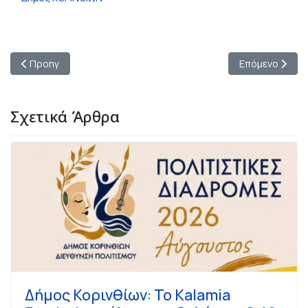
Προηγούμενο άρθρο: Το Επιμελητήριο Κορινθίας ενημερώνει τα
Επόμενο άρθρο
Προηγ
Επόμενο
Σχετικά Άρθρα
Δήμος Κορινθίων: Το Kalamia