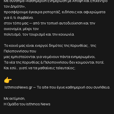
Με σύνθημα «Καθημερινή Ενημέρωση με Άποψη και Επίκεντρο
τον Δημότη»,
προσφέρουμε έγκαιρα ρεπορτάζ, ειδήσεις και αφιερώματα
για ό,τι συμβαίνει
στον τόπο μας — από την τοπική αυτοδιοίκηση και την
οικονομία, μέχρι τον
πολιτισμό, τον τουρισμό και την κοινωνία.
Το κοινό μας είναι ενεργοί δημότες της Κορινθίας , της
Πελοποννήσου που
μας εμπιστεύονται για να μένουν πάντα ενημερωμένοι.
Τα νέα της Κορινθίας & Πελοποννήσου δεν κοιμούνται ποτέ.
Και εσύ... γιατί να τα μαθαίνεις τελευταίος;
IsthmosNews.gr — Το site που έγινε καθημερινή σου συνήθεια.
Με εκτίμηση,
Η Ομάδα του isthmos News