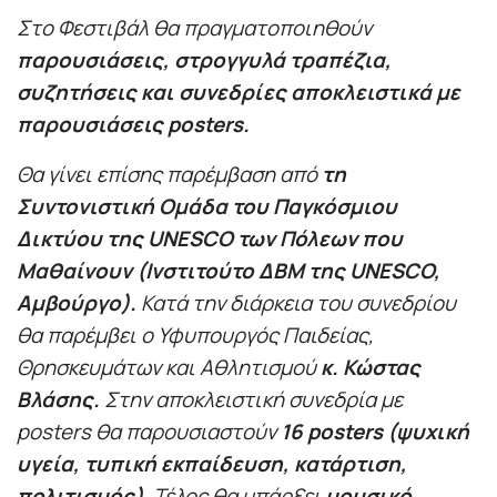
Στο Φεστιβάλ θα πραγματοποιηθούν
παρουσιάσεις, στρογγυλά τραπέζια,
συζητήσεις και συνεδρίες αποκλειστικά με
παρουσιάσεις
posters
.
Θα γίνει επίσης παρέμβαση από
τη
Συντονιστική Ομάδα του Παγκόσμιου
Δικτύου της
UNESCO
των Πόλεων που
Μαθαίνουν (Ινστιτούτο ΔΒΜ της
UNESCO
,
Αμβούργο).
Κατά την διάρκεια του συνεδρίου
θα παρέμβει ο Υφυπουργός Παιδείας,
Θρησκευμάτων και Αθλητισμού
κ. Κώστας
Βλάσης.
Στην αποκλειστική συνεδρία με
posters θα παρουσιαστούν
16
posters
(ψυχική
υγεία, τυπική εκπαίδευση, κατάρτιση,
πολιτισμός)
. Τέλος θα υπάρξει
μουσικό