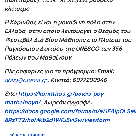
κλείσιμο
Η Κόρινθος είναι η μοναδική πόλη στην
Ελλάδα, στην οποία λειτουργεί ο θεσμός του
Φεστιβάλ Διά Βίου Μάθησης στο Πλαίσιο του
Παγκόσμιου Δικτύου της
UNESCO
των 356
Πόλεων που Μαθαίνουν.
Πληροφορίες για το πρόγραμμα
:
Email
:
gbag@otenet.gr
,
K
ινητό: 6977200946
Site
:
https://korinthos.gr/poleis-poy-
mathainoyn/
, Δωρεάν εγγραφή:
https://docs.google.com/forms/d/e/1FAIpQLS
8RzTT2rhbMKb2d1WFJ5vi3w/viewform
Δήμος ΚΟΡΙΝΘΙΩΝ