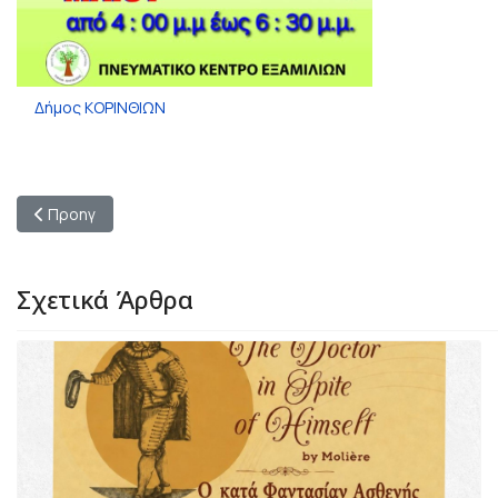
Δήμος ΚΟΡΙΝΘΙΩΝ
Προηγούμενο άρθρο: Προσεγγίσεις στην Κορινθία | Συνέντευξη 
Προηγ
Σχετικά Άρθρα