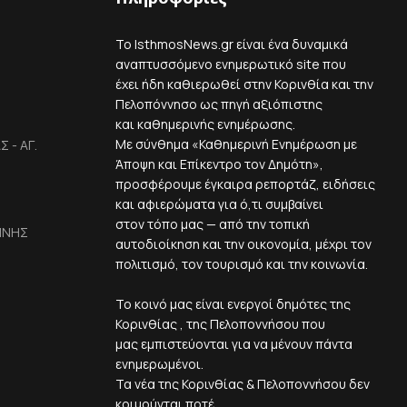
Το IsthmosNews.gr είναι ένα δυναμικά
αναπτυσσόμενο ενημερωτικό site που
έχει ήδη καθιερωθεί στην Κορινθία και την
Πελοπόννησο ως πηγή αξιόπιστης
και καθημερινής ενημέρωσης.
Με σύνθημα «Καθημερινή Ενημέρωση με
 - ΑΓ.
Άποψη και Επίκεντρο τον Δημότη»,
προσφέρουμε έγκαιρα ρεπορτάζ, ειδήσεις
και αφιερώματα για ό,τι συμβαίνει
στον τόπο μας — από την τοπική
ΙΝΗΣ
αυτοδιοίκηση και την οικονομία, μέχρι τον
πολιτισμό, τον τουρισμό και την κοινωνία.
Το κοινό μας είναι ενεργοί δημότες της
Κορινθίας , της Πελοποννήσου που
μας εμπιστεύονται για να μένουν πάντα
ενημερωμένοι.
Τα νέα της Κορινθίας & Πελοποννήσου δεν
κοιμούνται ποτέ.