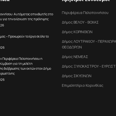
Περιφέρεια Πελοποννήσου
ποννήσου: Αυτόματος απινιδωτής στο
υ για την ενίσχυση της πρόληψης
Δήμος ΒΕΛΟΥ - ΒΟΧΑΣ
026
Δήμος ΚΟΡΙΝΘΙΩΝ
μας – Προχωρούν τα έργα σε όλο το
Δήμος ΛΟΥΤΡΑΚΙΟΥ - ΠΕΡΑΧΩΡΑΣ
ΘΕΟΔΩΡΩΝ
026
Δήμος ΝΕΜΕΑΣ
ην Περιφέρεια Πελοποννήσου η
ύμβαση για τη μελέτη
Δήμος ΞΥΛΟΚΑΣΤΡΟΥ - ΕΥΡΩΣΤ
ης διάβρωσης των ακτών στον Δήμο
υρωστίνης
Δήμος ΣΙΚΥΩΝΩΝ
026
Επιμελητήριο Κορινθίας