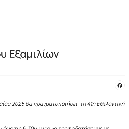
ου Εξαμιλίων
αΐου 2025 θα πραγματοποιήσει τη 41η Εθελοντική
μ έως τις 6:30μ.μ για να τροφοδοτήσουμε με