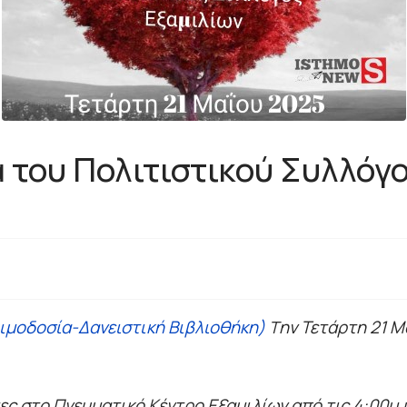
α του Πολιτιστικού Συλλόγ
ιμοδοσία-Δανειστική Βιβλιοθήκη)
ην Τετάρτη 21 Μ
Τ
ες στο Πνευματικό Κέντρο Εξαμιλίων από τις 4:00μ.