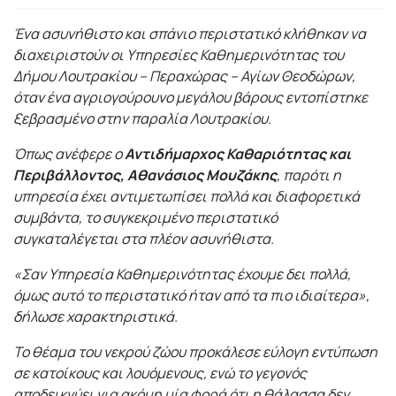
Ένα ασυνήθιστο και σπάνιο περιστατικό κλήθηκαν να
διαχειριστούν οι Υπηρεσίες Καθημερινότητας του
Δήμου Λουτρακίου – Περαχώρας – Αγίων Θεοδώρων,
όταν ένα αγριογούρουνο μεγάλου βάρους εντοπίστηκε
ξεβρασμένο στην παραλία Λουτρακίου.
Όπως ανέφερε ο
Αντιδήμαρχος Καθαριότητας και
Περιβάλλοντος, Αθανάσιος Μουζάκης
, παρότι η
υπηρεσία έχει αντιμετωπίσει πολλά και διαφορετικά
συμβάντα, το συγκεκριμένο περιστατικό
συγκαταλέγεται στα πλέον ασυνήθιστα.
«Σαν Υπηρεσία Καθημερινότητας έχουμε δει πολλά,
όμως αυτό το περιστατικό ήταν από τα πιο ιδιαίτερα»,
δήλωσε χαρακτηριστικά.
Το θέαμα του νεκρού ζώου προκάλεσε εύλογη εντύπωση
σε κατοίκους και λουόμενους, ενώ το γεγονός
αποδεικνύει για ακόμη μία φορά ότι η θάλασσα δεν