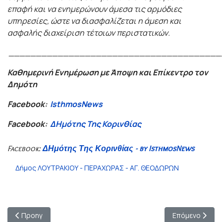
επαφή και να ενημερώνουν άμεσα τις αρμόδιες
υπηρεσίες, ώστε να διασφαλίζεται η άμεση και
ασφαλής διαχείριση τέτοιων περιστατικών.
_______________________________________
Καθημερινή Ενημέρωση με Άποψη και Επίκεντρο τον
Δημότη
Facebook:
IsthmosNews
Facebook:
ΔΗμότης Της Κορινθίας
Facebook:
ΔΗμότης Της Κορινθίας - by IsthmosNews
Δήμος ΛΟΥΤΡΑΚΙΟΥ - ΠΕΡΑΧΩΡΑΣ - ΑΓ. ΘΕΟΔΩΡΩΝ
Προηγούμενο άρθρο: Ενίσχυση με οκτώ ποδοσφαιριστές για τον
Επόμενο άρθρο
Προηγ
Επόμενο