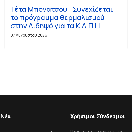
Τέτα Μπονάτσου : Συνεχίζεται
το πρόγραμμα θερμαλισμού
στην Αιδηψό για τα Κ.Α.Π.Η.
07 Αυγούστου 2026
 Νέα
Χρήσιμοι Σύνδεσμοι
Περιφέρεια Πελοποννήσου