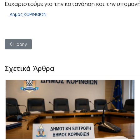
Ευχαριστούμε για την κατανόηση και την υπομονή
Δήμος ΚΟΡΙΝΘΙΩΝ
Προηγούμενο άρθρο: Ο Πολιτιστικός Σύλλογος Γυναικών Σουλ
Προηγ
Σχετικά Άρθρα