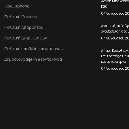
Δανάη Μπακογιάνν
Όροι Χρήσης
Κ20!
07 Αυγούστου 2
Πολιτική Cookies
Αναπτυξιακός Ορ
Πολιτική Απορρήτου
αναβάθμιση στο ι
Πολιτική Διορθώσεων
07 Αυγούστου 2
Πολιτική υποβολής παραπόνων
Δήμος Κορινθίων:
Επιτροπής στις 
Δημοσιογραφική Δεοντολογία
και μεγάλα έργα
07 Αυγούστου 2