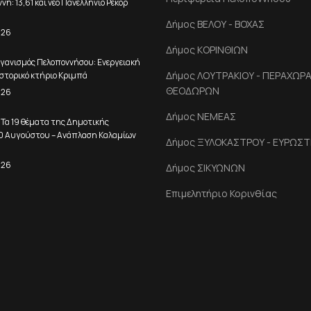
η: 13,61 και νέο Πανελλήνιο Ρεκόρ
Δήμος ΒΕΛΟΥ - ΒΟΧΑΣ
026
Δήμος ΚΟΡΙΝΘΙΩΝ
γανισμός Πελοποννήσου: Ενεργειακή
Δήμος ΛΟΥΤΡΑΚΙΟΥ - ΠΕΡΑΧΩΡΑΣ
στορικό κτήριο Κριμπά
ΘΕΟΔΩΡΩΝ
026
Δήμος ΝΕΜΕΑΣ
 Τα 19 θέματα της Δημοτικής
10 Αυγούστου – Ανάπλαση Καλαμίων
Δήμος ΞΥΛΟΚΑΣΤΡΟΥ - ΕΥΡΩΣΤ
026
Δήμος ΣΙΚΥΩΝΩΝ
Επιμελητήριο Κορινθίας