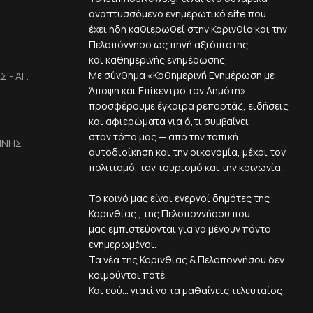
αναπτυσσόμενο ενημερωτικό site που
έχει ήδη καθιερωθεί στην Κορινθία και την
Πελοπόννησο ως πηγή αξιόπιστης
και καθημερινής ενημέρωσης.
Με σύνθημα «Καθημερινή Ενημέρωση με
 - ΑΓ.
Άποψη και Επίκεντρο τον Δημότη»,
προσφέρουμε έγκαιρα ρεπορτάζ, ειδήσεις
και αφιερώματα για ό,τι συμβαίνει
στον τόπο μας — από την τοπική
ΙΝΗΣ
αυτοδιοίκηση και την οικονομία, μέχρι τον
πολιτισμό, τον τουρισμό και την κοινωνία.
Το κοινό μας είναι ενεργοί δημότες της
Κορινθίας , της Πελοποννήσου που
μας εμπιστεύονται για να μένουν πάντα
ενημερωμένοι.
Τα νέα της Κορινθίας & Πελοποννήσου δεν
κοιμούνται ποτέ.
Και εσύ... γιατί να τα μαθαίνεις τελευταίος;