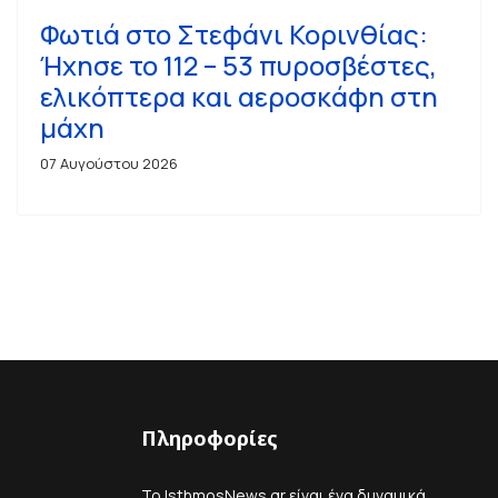
Φωτιά στο Στεφάνι Κορινθίας:
Ήχησε το 112 – 53 πυροσβέστες,
ελικόπτερα και αεροσκάφη στη
μάχη
07 Αυγούστου 2026
Πληροφορίες
Το IsthmosNews.gr είναι ένα δυναμικά