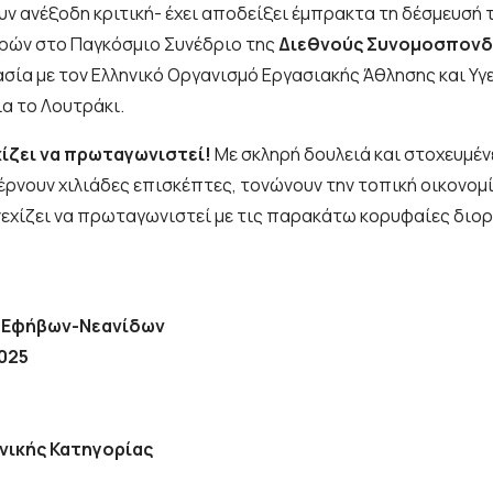
νουν ανέξοδη κριτική- έχει αποδείξει έμπρακτα τη δέσμευσ
ρών στο Παγκόσμιο Συνέδριο της
Διεθνούς Συνομοσπονδί
ασία με τον Ελληνικό Οργανισμό Εργασιακής Άθλησης και Υγ
α το Λουτράκι.
χίζει να πρωταγωνιστεί!
Με σκληρή δουλειά και στοχευμένε
ρνουν χιλιάδες επισκέπτες, τονώνουν την τοπική οικονομ
υνεχίζει να πρωταγωνιστεί με τις παρακάτω κορυφαίες διο
ό Εφήβων-Νεανίδων
025
νικής Κατηγορίας