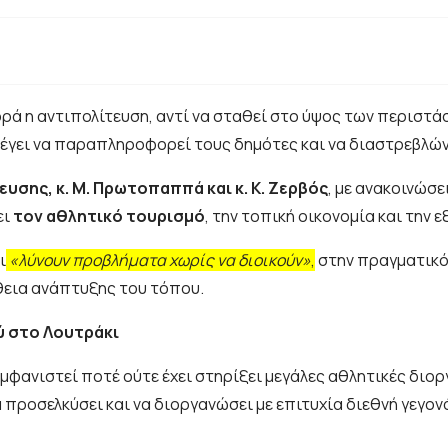
ορά η αντιπολίτευση, αντί να σταθεί στο ύψος των περιστά
λέγει να παραπληροφορεί τους δημότες και να διαστρεβλώ
υσης, κ. Μ. Πρωτοπαππά και κ. Κ. Ζερβός
, με ανακοινώσε
ει
τον αθλητικό τουρισμό
, την τοπική οικονομία και την
ι
«λύνουν προβλήματα χωρίς να διοικούν»
,
στην πραγματικότ
θεια ανάπτυξης του τόπου.
ύ στο Λουτράκι
ι εμφανιστεί ποτέ ούτε έχει στηρίξει μεγάλες αθλητικές δι
να προσελκύσει και να διοργανώσει με επιτυχία διεθνή γεγ