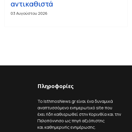
αντικαθιστά
03 Αυγούστου 2026
Πληροφορίες
Το IsthmosNews.gr είναι ένα δυναμικά
αναπτυσσόμενο ενημερωτικό site που
έχει ήδη καθιερωθεί στην Κορινθία και την
Πελοπόννησο ως πηγή αξιόπιστης
και καθημερινής ενημέρωσης.