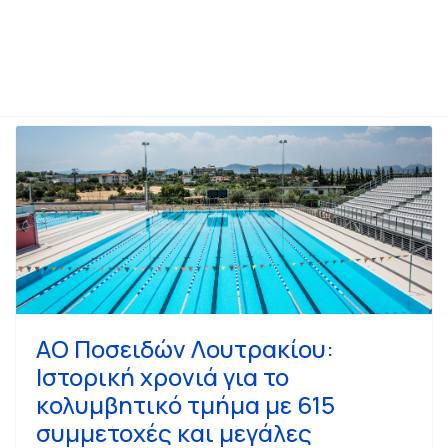
άριο πρώτων βοηθειών με πιστοποίηση για τους πολίτες
ΑΟ Ποσειδών Λουτρακίου:
Ιστορική χρονιά για το
κολυμβητικό τμήμα με 615
συμμετοχές και μεγάλες