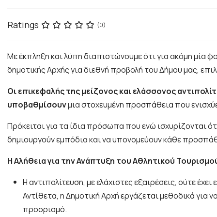
Ratings
(0)
Με έκπληξη και λύπη διαπιστώνουμε ότι για ακόμη μία φ
δημοτικής Αρχής για διεθνή προβολή του Δήμου μας, επι
Οι επικεφαλής της μείζονος και ελάσσονος αντιπολίτε
υποβαθμίσουν
μια στοχευμένη προσπάθεια που ενισχύ
Πρόκειται για τα ίδια πρόσωπα που ενώ ισχυρίζονται ότ
δημιουργούν εμπόδια και να υπονομεύουν κάθε προσπά
Η Αλήθεια για την Ανάπτυξη του Αθλητικού Τουρισμο
Η αντιπολίτευση, με ελάχιστες εξαιρέσεις, ούτε έχε
Αντίθετα, η Δημοτική Αρχή εργάζεται μεθοδικά για 
προορισμό.