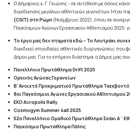
Ο Δήμαρχος κ. Γ. Γκιώνης - σε αντίθεση με όσους κά
διεκδίκησης μεγάλων αθλητικών γεγονότων.Ήταν πα
(CSIT)
στη Ρώμη
(Νοέμβριος 2022), όπου σε συνεργ
Παγκόσμιων Αγώνων Εργασιακού Αθλητισμού 2025, γι
Το έργο μας δεν σταματά εδώ – Το Λουτράκι συνε
διεκδικεί σπουδαίες αθλητικές διοργανώσεις που φέ
Δήμου μας. Για το επόμενο διάστημα, ο Δήμος μας σ
Πανελλήνιο Πρωτάθλημα Drift 2025
Ορεινός Αγώνας Γερανείων
Β' Ανοιχτό Προκριματικό Πρωτάθλημα Ταεκβοντ
8οι Παγκόσμιοι Αγώνες Εργασιακού Αθλητισμού 2
EKO Acropolis Rally
Cosmogym Summer 4all 2025
52ο Πανελλήνιο Ομαδικό Πρωτάθλημα Σκάκι Α΄ Εθ
Παγκόσμιο Πρωτάθλημα Πάλης