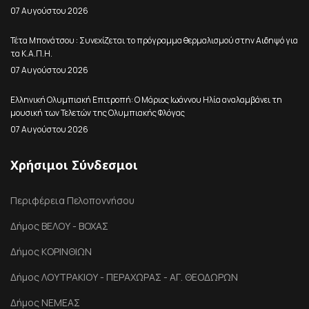
07 Αυγούστου 2026
Τέτα Μπονάτσου : Συνεχίζεται το πρόγραμμα θερμαλισμού στην Αιδηψό για
τα Κ.Α.Π.Η.
07 Αυγούστου 2026
Ελληνική Ολυμπιακή Επιτροπή: Ο Μάριος Ιωάννου Ηλία αναλαμβάνει τη
μουσική των Τελετών της Ολυμπιακής Φλόγας
07 Αυγούστου 2026
Χρήσιμοι Σύνδεσμοι
Περιφέρεια Πελοποννήσου
Δήμος ΒΕΛΟΥ - ΒΟΧΑΣ
Δήμος ΚΟΡΙΝΘΙΩΝ
Δήμος ΛΟΥΤΡΑΚΙΟΥ - ΠΕΡΑΧΩΡΑΣ - ΑΓ. ΘΕΟΔΩΡΩΝ
Δήμος ΝΕΜΕΑΣ