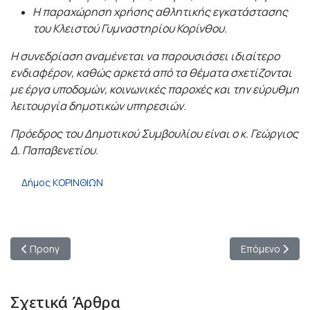
Η παραχώρηση χρήσης αθλητικής εγκατάστασης
του Κλειστού Γυμναστηρίου Κορίνθου.
Η συνεδρίαση αναμένεται να παρουσιάσει ιδιαίτερο
ενδιαφέρον, καθώς αρκετά από τα θέματα σχετίζονται
με έργα υποδομών, κοινωνικές παροχές και την εύρυθμη
λειτουργία δημοτικών υπηρεσιών.
Πρόεδρος του Δημοτικού Συμβουλίου είναι ο κ. Γεώργιος
Δ. Παπαβενετίου.
Δήμος ΚΟΡΙΝΘΙΩΝ
Προηγούμενο άρθρο: Δήμαρχος Κορινθίων Νίκος Σταυρέλης: «Πα
Επόμενο άρθρο
Προηγ
Επόμενο
Σχετικά Άρθρα