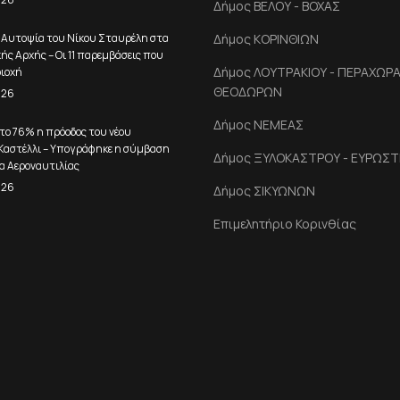
Δήμος ΒΕΛΟΥ - ΒΟΧΑΣ
: Αυτοψία του Νίκου Σταυρέλη στα
Δήμος ΚΟΡΙΝΘΙΩΝ
ής Αρχής – Οι 11 παρεμβάσεις που
Δήμος ΛΟΥΤΡΑΚΙΟΥ - ΠΕΡΑΧΩΡΑΣ
ριοχή
ΘΕΟΔΩΡΩΝ
026
Δήμος ΝΕΜΕΑΣ
το 76% η πρόοδος του νέου
 Καστέλλι – Υπογράφηκε η σύμβαση
Δήμος ΞΥΛΟΚΑΣΤΡΟΥ - ΕΥΡΩΣΤ
α Αεροναυτιλίας
026
Δήμος ΣΙΚΥΩΝΩΝ
Επιμελητήριο Κορινθίας