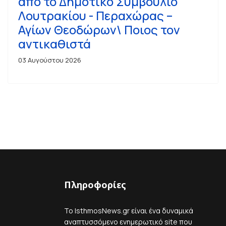
από το Δημοτικό Συμβούλιο
Λουτρακίου - Περαχώρας –
Αγίων Θεοδώρων\ Ποιος τον
αντικαθιστά
03 Αυγούστου 2026
Πληροφορίες
Το IsthmosNews.gr είναι ένα δυναμικά
αναπτυσσόμενο ενημερωτικό site που