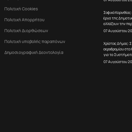
Πολιτική Cookies
Σοφικό Κορινθίας
έργα της Δημοτικ
Πολιτική Απορρήτου
αλλάζουν την πε
Πολιτική Διορθώσεων
07 Αυγούστου 2
Πολιτική υποβολής παραπόνων
Χρίστος Δήμας: Σ
αεροδρομίου στο
Δημοσιογραφική Δεοντολογία
για τα Συστήματ
07 Αυγούστου 2