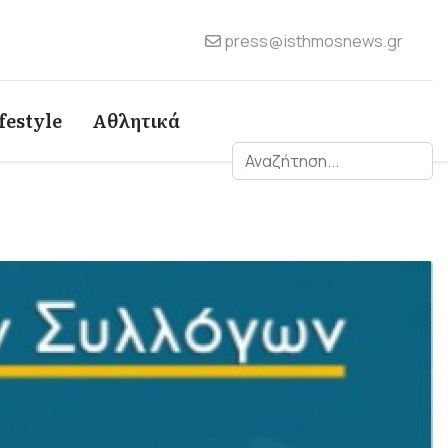
press@isthmosnews.gr
festyle
Αθλητικά
Αναζήτηση