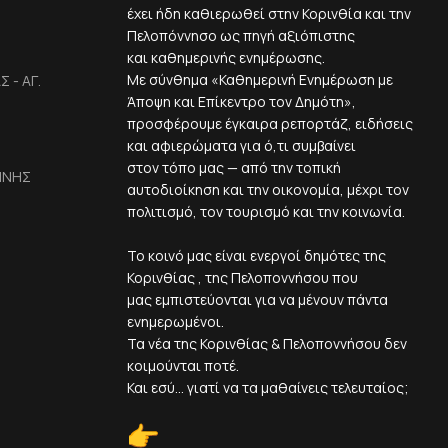
έχει ήδη καθιερωθεί στην Κορινθία και την
Πελοπόννησο ως πηγή αξιόπιστης
και καθημερινής ενημέρωσης.
Με σύνθημα «Καθημερινή Ενημέρωση με
 - ΑΓ.
Άποψη και Επίκεντρο τον Δημότη»,
προσφέρουμε έγκαιρα ρεπορτάζ, ειδήσεις
και αφιερώματα για ό,τι συμβαίνει
στον τόπο μας — από την τοπική
ΙΝΗΣ
αυτοδιοίκηση και την οικονομία, μέχρι τον
πολιτισμό, τον τουρισμό και την κοινωνία.
Το κοινό μας είναι ενεργοί δημότες της
Κορινθίας , της Πελοποννήσου που
μας εμπιστεύονται για να μένουν πάντα
ενημερωμένοι.
Τα νέα της Κορινθίας & Πελοποννήσου δεν
κοιμούνται ποτέ.
Και εσύ... γιατί να τα μαθαίνεις τελευταίος;