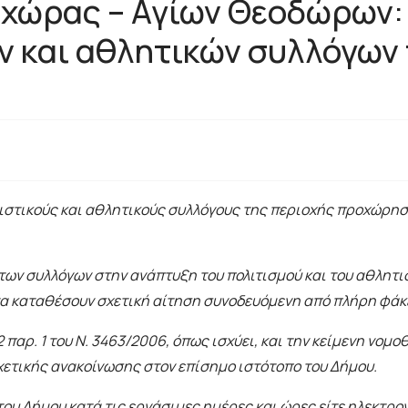
αχώρας – Αγίων Θεοδώρων:
ν και αθλητικών συλλόγων
ιστικούς και αθλητικούς συλλόγους της περιοχής προχώρησ
ων συλλόγων στην ανάπτυξη του πολιτισμού και του αθλητισ
να καταθέσουν σχετική αίτηση συνοδευόμενη από πλήρη φάκ
παρ. 1 του Ν. 3463/2006, όπως ισχύει, και την κείμενη νομ
χετικής ανακοίνωσης στον επίσημο ιστότοπο του Δήμου.
του Δήμου κατά τις εργάσιμες ημέρες και ώρες είτε ηλεκτρ