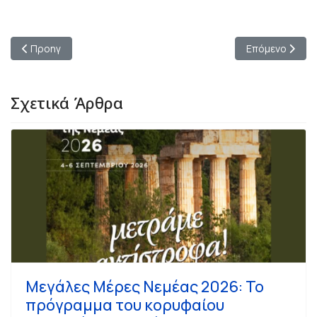
Προηγούμενο άρθρο: Μία ακόμη μεγάλη αθλητική διοργάνωση
Επόμενο άρθρο:
Προηγ
Επόμενο
Σχετικά Άρθρα
Μεγάλες Μέρες Νεμέας 2026: Το
πρόγραμμα του κορυφαίου