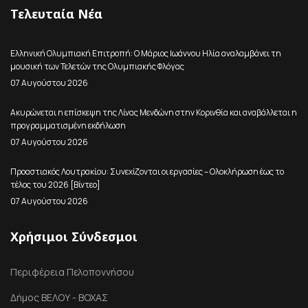
Τελευταία Νέα
Ελληνική Ολυμπιακή Επιτροπή: Ο Μάριος Ιωάννου Ηλία αναλαμβάνει τη
μουσική των Τελετών της Ολυμπιακής Φλόγας
07 Αυγούστου 2026
Ακυρώνεται η επίσκεψη της Λίνας Μενδώνη στην Κορινθία και αναβάλλεται η
προγραμματισμένη εκδήλωση
07 Αυγούστου 2026
Προαστιακός Λουτρακίου: Συνεχίζονται οι εργασίες – Ολοκλήρωση έως το
τέλος του 2026 [Βίντεο]
07 Αυγούστου 2026
Χρήσιμοι Σύνδεσμοι
Περιφέρεια Πελοποννήσου
Δήμος ΒΕΛΟΥ - ΒΟΧΑΣ