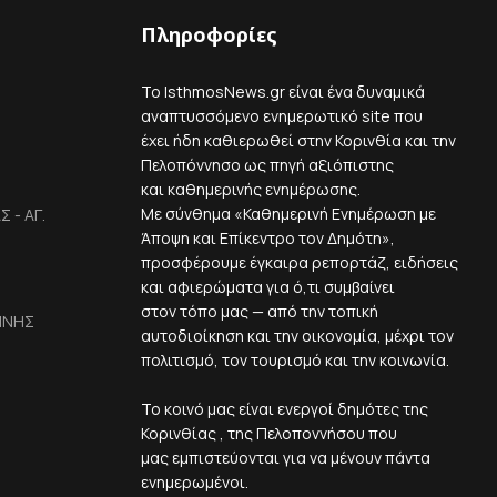
Πληροφορίες
Το IsthmosNews.gr είναι ένα δυναμικά
αναπτυσσόμενο ενημερωτικό site που
έχει ήδη καθιερωθεί στην Κορινθία και την
Πελοπόννησο ως πηγή αξιόπιστης
και καθημερινής ενημέρωσης.
Με σύνθημα «Καθημερινή Ενημέρωση με
 - ΑΓ.
Άποψη και Επίκεντρο τον Δημότη»,
προσφέρουμε έγκαιρα ρεπορτάζ, ειδήσεις
και αφιερώματα για ό,τι συμβαίνει
στον τόπο μας — από την τοπική
ΙΝΗΣ
αυτοδιοίκηση και την οικονομία, μέχρι τον
πολιτισμό, τον τουρισμό και την κοινωνία.
Το κοινό μας είναι ενεργοί δημότες της
Κορινθίας , της Πελοποννήσου που
μας εμπιστεύονται για να μένουν πάντα
ενημερωμένοι.