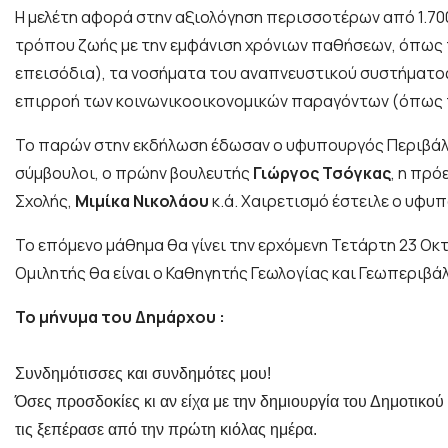
Η μελέτη αφορά στην αξιολόγηση περισσοτέρων από 1.70
τρόπου ζωής με την εμφάνιση χρόνιων παθήσεων, όπως τ
επεισόδια), τα νοσήματα του αναπνευστικού συστήματος
επιρροή των κοινωνικοοικονομικών παραγόντων (όπως το
Το παρών στην εκδήλωση έδωσαν ο υφυπουργός Περιβάλλ
σύμβουλοι, ο πρώην βουλευτής
Γιώργος Τσόγκας
, η πρό
Σχολής,
Μιμίκα Νικολάου
κ.ά. Χαιρετισμό έστειλε ο υφυ
Το επόμενο μάθημα θα γίνει την ερχόμενη Τετάρτη 23 Οκ
Ομιλητής θα είναι ο Καθηγητής Γεωλογίας και Γεωπεριβά
Το μήνυμα του Δημάρχου :
Συνδημότισσες και συνδημότες μου!
Όσες προσδοκίες κι αν είχα με την δημιουργία του Δημοτικ
τις ξεπέρασε από την πρώτη κιόλας ημέρα.