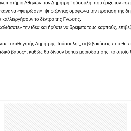
ανεπιστήμιο Αθηνών, τον Δημήτρη Τούσουλη, που έριξε τον «σ
έκανε να «φυτρώσει», ψηφίζοντας ομόφωνα την πρόταση της δ
 καλλιεργήσουν το δέντρο της Γνώσης.
αλιάσατε» την ιδέα και ήρθατε να δρέψετε τους καρπούς, επιβ
μέρωσε ο καθηγητής Δημήτρης Τούσουλης, οι βεβαιώσεις που θα 
δικό βάρος», καθώς θα δίνουν bonus μοριοδότησης, το οποίο 
ον Δήμο Λουτρακίου - Περαχώρας - Αγίων Θεοδώρων