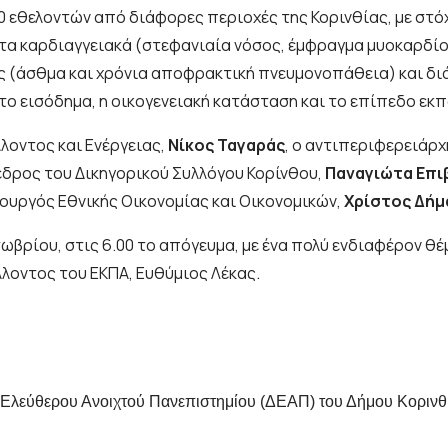
0 εθελοντών από διάφορες περιοχές της Κορινθίας, με στ
α καρδιαγγειακά (στεφανιαία νόσος, έμφραγμα μυοκαρδίου
 (άσθμα και χρόνια αποφρακτική πνευμονοπάθεια) και διάφ
 εισόδημα, η οικογενειακή κατάσταση και το επίπεδο εκπα
οντος και Ενέργειας,
Νίκος Ταγαράς
, ο αντιπεριφερειάρχ
εδρος του Δικηγορικού Συλλόγου Κορίνθου,
Παναγιώτα Επι
πουργός Εθνικής Οικονομίας και Οικονομικών,
Χρίστος Δήμ
τωβρίου, στις 6.00 το απόγευμα, με ένα πολύ ενδιαφέρον θ
.
λλοντος του ΕΚΠΑ, Ευθύμιος Λέκας
ού Ελεύθερου Ανοιχτού Πανεπιστημίου (ΔΕΑΠ) του Δήμου Κορινθ