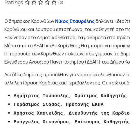
Ratings
(0)
Ο δήμαρχος Κορινθίων
Νίκος Σταυρέλης
δηλώνει ιδιαίτ
Κορίνθιου και λαμπρού επιστήμονα, του καθηγητή στο π
Ξεκίνησαν στο Δημοτικό Θέατρο, τα μαθήματα στο πρώτο
Μέσα από το ΔΕΑΠ κάθε Κορίνθιος θα μπορεί να παρακολο
Η παρουσία των Κορίνθιων πολιτών, που γέμισαν το Δημ
Ελεύθερου Ανοιχτού Πανεπιστημίου (ΔΕΑΠ) του Δήμου Κο
Δεκάδες δημότες προσήλθαν για να παρακολουθήσουν το 
αλληλεπίδραση Καρδιάς και Περιβάλλοντος. Οι πρώτοι δ
Δημήτριος Τούσουλης, Ομότιμος Καθηγητής 
Γεράσιμος Σιάσος, Πρύτανης ΕΚΠΑ
Χρήστος Χασικίδης, Διευθυντής της Καρδιο
Ευάγγελος Οικονόμου, Επίκουρος Καθηγητής