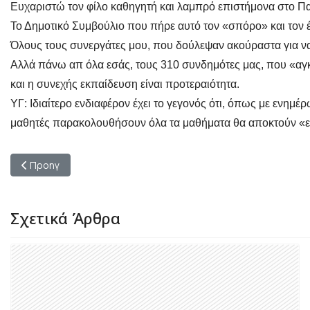
Ευχαριστώ τον φίλο καθηγητή και λαμπρό επιστήμονα στο Π
Το
Δημοτικό Συμβούλιο που πήρε αυτό τον «σπόρο» και τον 
Όλους τους συνεργάτες μου, που δούλεψαν ακούραστα για να
Αλλά πάνω απ όλα εσάς, τους 310 συνδημότες μας, που «αγκ
και η συνεχής εκπαίδευση είναι προτεραιότητα.
ΥΓ: Ιδιαίτερο ενδιαφέρον έχει το γεγονός ότι, όπως με ενη
μαθητές παρακολουθήσουν όλα τα μαθήματα θα αποκτούν «ει
Προηγούμενο άρθρο: 𝝗𝝦𝝖𝝗𝝚𝝞𝝤 ''𝗦𝗠𝗔𝗥𝗧 𝗖𝗜𝗧𝗜𝗘𝗦'' στ
Προηγ
Σχετικά Άρθρα