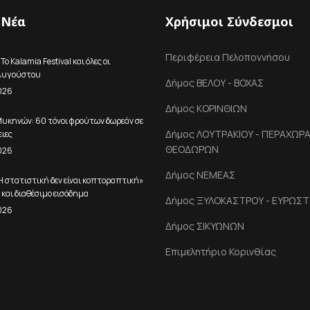
 Νέα
Χρήσιμοι Σύνδεσμοι
Περιφέρεια Πελοποννήσου
ο Kalamia Festival και όλες οι
 Αυγούστου
Δήμος ΒΕΛΟΥ - ΒΟΧΑΣ
026
Δήμος ΚΟΡΙΝΘΙΩΝ
Μυκηνών: 60 τόνοι φρούτων δωρεάν σε
Δήμος ΛΟΥΤΡΑΚΙΟΥ - ΠΕΡΑΧΩΡΑΣ
ειες
ΘΕΟΔΩΡΩΝ
026
Δήμος ΝΕΜΕΑΣ
Η στατιστική δεν είναι κοπτοραπτική»
Α και διαθέσιμο εισόδημα
Δήμος ΞΥΛΟΚΑΣΤΡΟΥ - ΕΥΡΩΣΤ
026
Δήμος ΣΙΚΥΩΝΩΝ
Επιμελητήριο Κορινθίας